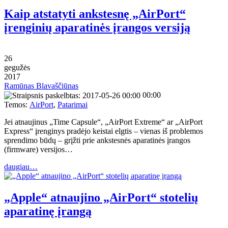
Kaip atstatyti ankstesnę „AirPort“
įrenginių aparatinės įrangos versiją
26
gegužės
2017
Ramūnas Blavaščiūnas
00:00
Temos:
AirPort
,
Patarimai
Jei atnaujinus „Time Capsule“, „AirPort Extreme“ ar „AirPort
Express“ įrenginys pradėjo keistai elgtis – vienas iš problemos
sprendimo būdų – grįžti prie ankstesnės aparatinės įrangos
(firmware) versijos…
daugiau…
„Apple“ atnaujino „AirPort“ stotelių
aparatinę įrangą