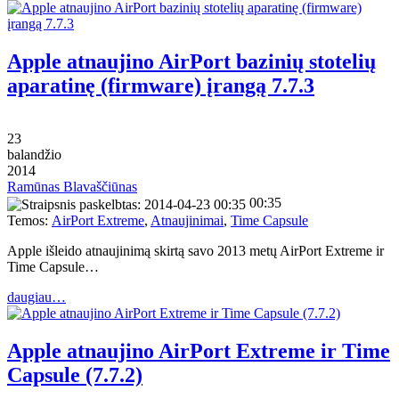
Apple atnaujino AirPort bazinių stotelių
aparatinę (firmware) įrangą 7.7.3
23
balandžio
2014
Ramūnas Blavaščiūnas
00:35
Temos:
AirPort Extreme
,
Atnaujinimai
,
Time Capsule
Apple išleido atnaujinimą skirtą savo 2013 metų AirPort Extreme ir
Time Capsule…
daugiau…
Apple atnaujino AirPort Extreme ir Time
Capsule (7.7.2)