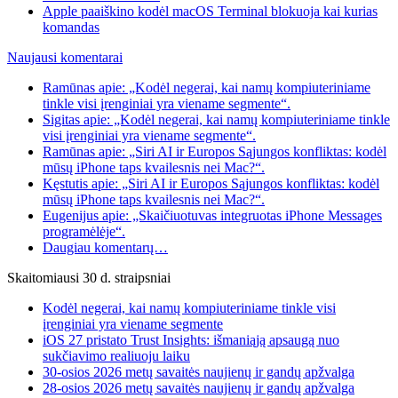
Apple paaiškino kodėl macOS Terminal blokuoja kai kurias
komandas
Naujausi komentarai
Ramūnas apie: „Kodėl negerai, kai namų kompiuteriniame
tinkle visi įrenginiai yra viename segmente“.
Sigitas apie: „Kodėl negerai, kai namų kompiuteriniame tinkle
visi įrenginiai yra viename segmente“.
Ramūnas apie: „Siri AI ir Europos Sąjungos konfliktas: kodėl
mūsų iPhone taps kvailesnis nei Mac?“.
Kęstutis apie: „Siri AI ir Europos Sąjungos konfliktas: kodėl
mūsų iPhone taps kvailesnis nei Mac?“.
Eugenijus apie: „Skaičiuotuvas integruotas iPhone Messages
programėlėje“.
Daugiau komentarų…
Skaitomiausi 30 d. straipsniai
Kodėl negerai, kai namų kompiuteriniame tinkle visi
įrenginiai yra viename segmente
iOS 27 pristato Trust Insights: išmaniąją apsaugą nuo
sukčiavimo realiuoju laiku
30-osios 2026 metų savaitės naujienų ir gandų apžvalga
28-osios 2026 metų savaitės naujienų ir gandų apžvalga