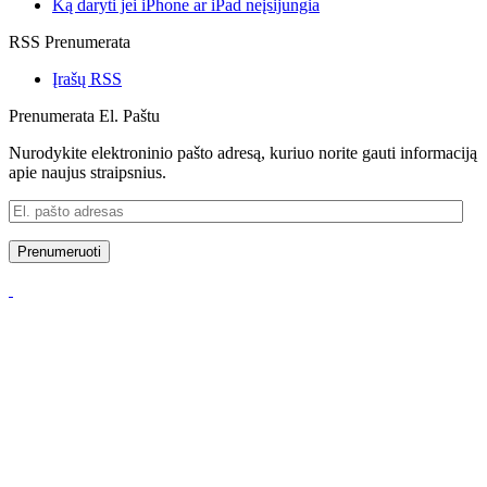
Ką daryti jei iPhone ar iPad neįsijungia
RSS Prenumerata
Įrašų RSS
Prenumerata El. Paštu
Nurodykite elektroninio pašto adresą, kuriuo norite gauti informaciją
apie naujus straipsnius.
El.
pašto
adresas
Prenumeruoti