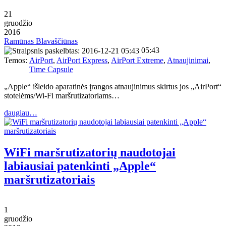
21
gruodžio
2016
Ramūnas Blavaščiūnas
05:43
Temos:
AirPort
,
AirPort Express
,
AirPort Extreme
,
Atnaujinimai
,
Time Capsule
„Apple“ išleido aparatinės įrangos atnaujinimus skirtus jos „AirPort“
stotelėms/Wi-Fi maršrutizatoriams…
daugiau…
WiFi maršrutizatorių naudotojai
labiausiai patenkinti „Apple“
maršrutizatoriais
1
gruodžio