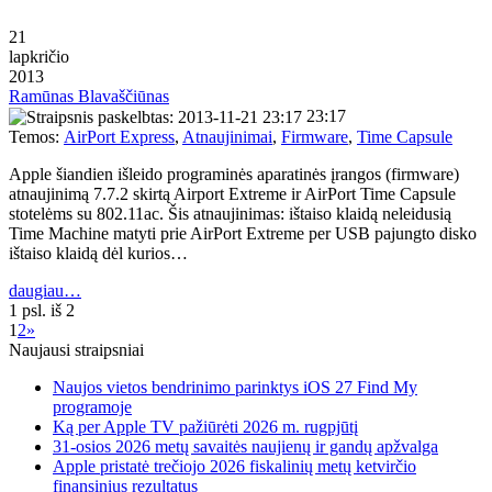
21
lapkričio
2013
Ramūnas Blavaščiūnas
23:17
Temos:
AirPort Express
,
Atnaujinimai
,
Firmware
,
Time Capsule
Apple šiandien išleido programinės aparatinės įrangos (firmware)
atnaujinimą 7.7.2 skirtą Airport Extreme ir AirPort Time Capsule
stotelėms su 802.11ac. Šis atnaujinimas: ištaiso klaidą neleidusią
Time Machine matyti prie AirPort Extreme per USB pajungto disko
ištaiso klaidą dėl kurios…
daugiau…
1 psl. iš 2
1
2
»
Naujausi straipsniai
Naujos vietos bendrinimo parinktys iOS 27 Find My
programoje
Ką per Apple TV pažiūrėti 2026 m. rugpjūtį
31-osios 2026 metų savaitės naujienų ir gandų apžvalga
Apple pristatė trečiojo 2026 fiskalinių metų ketvirčio
finansinius rezultatus