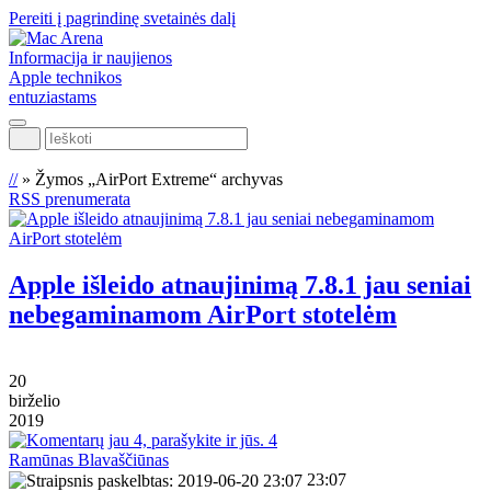
Pereiti į pagrindinę svetainės dalį
Informacija ir naujienos
Apple technikos
entuziastams
Ieškoti
//
»
Žymos „AirPort Extreme“ archyvas
RSS prenumerata
Apple išleido atnaujinimą 7.8.1 jau seniai
nebegaminamom AirPort stotelėm
20
birželio
2019
4
Ramūnas Blavaščiūnas
23:07