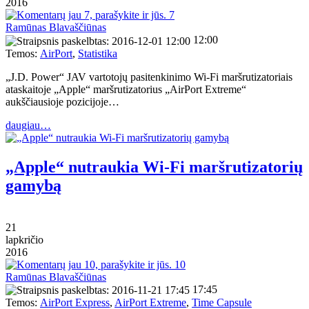
2016
7
Ramūnas Blavaščiūnas
12:00
Temos:
AirPort
,
Statistika
„J.D. Power“ JAV vartotojų pasitenkinimo Wi-Fi maršrutizatoriais
ataskaitoje „Apple“ maršrutizatorius „AirPort Extreme“
aukščiausioje pozicijoje…
daugiau…
„Apple“ nutraukia Wi-Fi maršrutizatorių
gamybą
21
lapkričio
2016
10
Ramūnas Blavaščiūnas
17:45
Temos:
AirPort Express
,
AirPort Extreme
,
Time Capsule