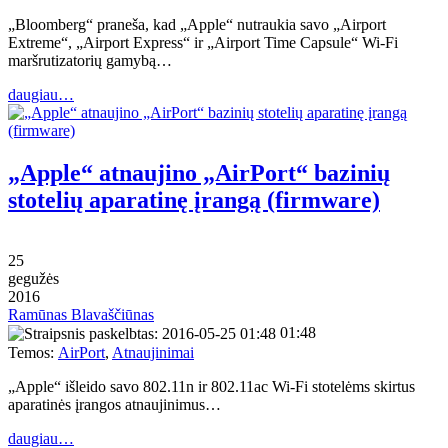
„Bloomberg“ praneša, kad „Apple“ nutraukia savo „Airport
Extreme“, „Airport Express“ ir „Airport Time Capsule“ Wi-Fi
maršrutizatorių gamybą…
daugiau…
„Apple“ atnaujino „AirPort“ bazinių
stotelių aparatinę įrangą (firmware)
25
gegužės
2016
Ramūnas Blavaščiūnas
01:48
Temos:
AirPort
,
Atnaujinimai
„Apple“ išleido savo 802.11n ir 802.11ac Wi-Fi stotelėms skirtus
aparatinės įrangos atnaujinimus…
daugiau…