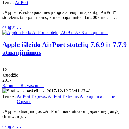
Tema:
AirPort
„Apple“ išleido aparatinės įrangos atnaujinimą skirtą „AirPort“
stotelėms taip pat ir toms, kurios pagamintos dar 2007 metais…
daugiau…
Apple išleido AirPort stotelių 7.6.9 ir 7.7.9
atnaujinimus
12
gruodžio
2017
Ramūnas Blavaščiūnas
23:41
Temos:
AirPort Express
,
AirPort Extreme
,
Atnaujinimai
,
Time
Capsule
„Apple“ atnaujino jos „AirPort“ maršrutizatorių aparatinę įrangą
(firmware)…
daugiau…