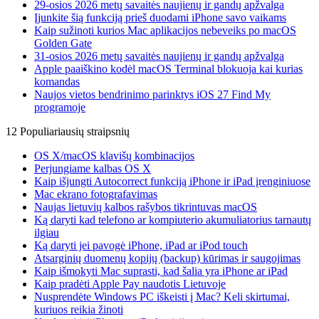
29-osios 2026 metų savaitės naujienų ir gandų apžvalga
Įjunkite šią funkciją prieš duodami iPhone savo vaikams
Kaip sužinoti kurios Mac aplikacijos nebeveiks po macOS
Golden Gate
31-osios 2026 metų savaitės naujienų ir gandų apžvalga
Apple paaiškino kodėl macOS Terminal blokuoja kai kurias
komandas
Naujos vietos bendrinimo parinktys iOS 27 Find My
programoje
12 Populiariausių straipsnių
OS X/macOS klavišų kombinacijos
Perjungiame kalbas OS X
Kaip išjungti Autocorrect funkciją iPhone ir iPad įrenginiuose
Mac ekrano fotografavimas
Naujas lietuvių kalbos rašybos tikrintuvas macOS
Ką daryti kad telefono ar kompiuterio akumuliatorius tarnautų
ilgiau
Ką daryti jei pavogė iPhone, iPad ar iPod touch
Atsarginių duomenų kopijų (backup) kūrimas ir saugojimas
Kaip išmokyti Mac suprasti, kad šalia yra iPhone ar iPad
Kaip pradėti Apple Pay naudotis Lietuvoje
Nusprendėte Windows PC iškeisti į Mac? Keli skirtumai,
kuriuos reikia žinoti