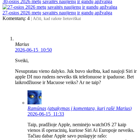
30-osios 2026 metų savaitės naujienų ir gandų apžvalga
27-osios 2026 metų savaitės naujienų ir gandų apžvalga
Komentarų: 4
| Ačiū, kad rašote lietuviškai
Marius
2026-06-15 10:50
Sveiki,
Nesupratau vieno dalyko. Juk buvo skelbta, kad naujoji Siri ir
apple DI nuo rudens neveiks tik telefonuose ir ipaduose. Bet
laikrodžiuose ir Macuose veiks? Ar ne taip?
Ramūnas
(atsakymas į komentarą, kurį rašė
Marius
)
2026-06-15 11:33
Taip, pradžioje Apple, neminėjo watchOS 27 kaip
vienos iš operacinių, kuriose Siri Ai Europoje neveiks.
Tačiau dabar Apple savo puslapyje rašo: