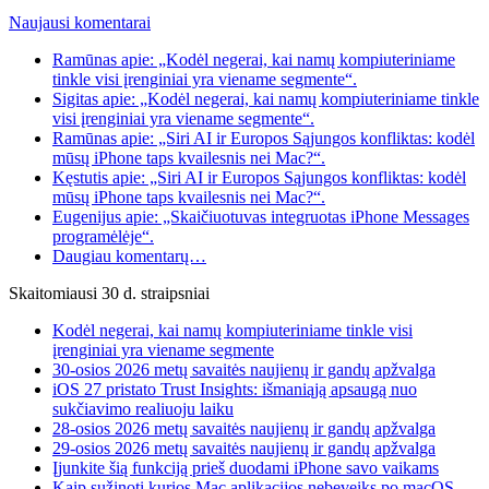
Naujausi komentarai
Ramūnas apie: „Kodėl negerai, kai namų kompiuteriniame
tinkle visi įrenginiai yra viename segmente“.
Sigitas apie: „Kodėl negerai, kai namų kompiuteriniame tinkle
visi įrenginiai yra viename segmente“.
Ramūnas apie: „Siri AI ir Europos Sąjungos konfliktas: kodėl
mūsų iPhone taps kvailesnis nei Mac?“.
Kęstutis apie: „Siri AI ir Europos Sąjungos konfliktas: kodėl
mūsų iPhone taps kvailesnis nei Mac?“.
Eugenijus apie: „Skaičiuotuvas integruotas iPhone Messages
programėlėje“.
Daugiau komentarų…
Skaitomiausi 30 d. straipsniai
Kodėl negerai, kai namų kompiuteriniame tinkle visi
įrenginiai yra viename segmente
30-osios 2026 metų savaitės naujienų ir gandų apžvalga
iOS 27 pristato Trust Insights: išmaniąją apsaugą nuo
sukčiavimo realiuoju laiku
28-osios 2026 metų savaitės naujienų ir gandų apžvalga
29-osios 2026 metų savaitės naujienų ir gandų apžvalga
Įjunkite šią funkciją prieš duodami iPhone savo vaikams
Kaip sužinoti kurios Mac aplikacijos nebeveiks po macOS