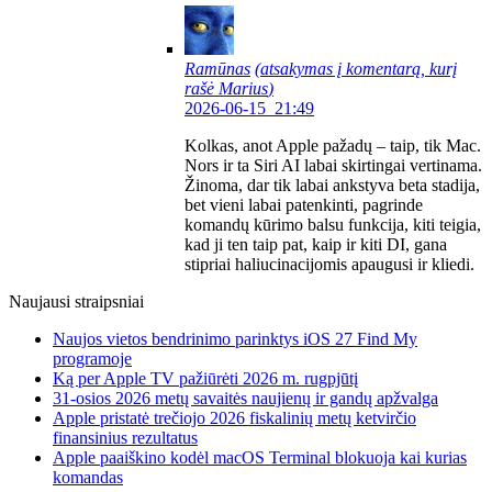
Ramūnas
(atsakymas į komentarą, kurį
rašė
Marius
)
2026-06-15 21:49
Kolkas, anot Apple pažadų – taip, tik Mac.
Nors ir ta Siri AI labai skirtingai vertinama.
Žinoma, dar tik labai ankstyva beta stadija,
bet vieni labai patenkinti, pagrinde
komandų kūrimo balsu funkcija, kiti teigia,
kad ji ten taip pat, kaip ir kiti DI, gana
stipriai haliucinacijomis apaugusi ir kliedi.
Naujausi straipsniai
Naujos vietos bendrinimo parinktys iOS 27 Find My
programoje
Ką per Apple TV pažiūrėti 2026 m. rugpjūtį
31-osios 2026 metų savaitės naujienų ir gandų apžvalga
Apple pristatė trečiojo 2026 fiskalinių metų ketvirčio
finansinius rezultatus
Apple paaiškino kodėl macOS Terminal blokuoja kai kurias
komandas