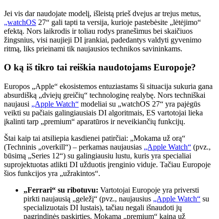
Jei vis dar naudojate modelį, išleistą prieš dvejus ar trejus metus,
„watchOS
27“ gali tapti ta versija, kurioje pastebėsite „lėtėjimo“
efektą. Nors laikrodis ir toliau rodys pranešimus bei skaičiuos
žingsnius, visi naujieji DI įrankiai, padedantys valdyti gyvenimo
ritmą, liks prieinami tik naujausios technikos savininkams.
O ką iš tikro tai reiškia naudotojams Europoje?
Europos „Apple“ ekosistemos entuziastams ši situacija sukuria gana
absurdišką „dviejų greičių“ technologinę realybę. Nors techniškai
naujausi
„Apple Watch“
modeliai su „watchOS 27“ yra pajėgūs
veikti su pačiais galingiausiais DI algoritmais, ES vartotojai lieka
įkalinti tarp „premium“ aparatūros ir neveikiančių funkcijų.
Štai kaip tai atsiliepia kasdienei patirčiai: „Mokama už orą“
(Techninis „overkill“) – perkamas naujausias
„Apple Watch“
(pvz.,
būsimą „Series 12“) su galingiausiu lustu, kuris yra specialiai
suprojektuotas atlikti DI užduotis įrenginio viduje. Tačiau Europoje
šios funkcijos yra „užrakintos“.
„Ferrari“ su ribotuvu:
Vartotojai Europoje yra priversti
pirkti naujausią „geležį“ (pvz., naujausius
„Apple Watch“
su
specializuotais DI lustais), tačiau negali išnaudoti jų
pagrindinės paskirties. Mokama „premium“ kaina už