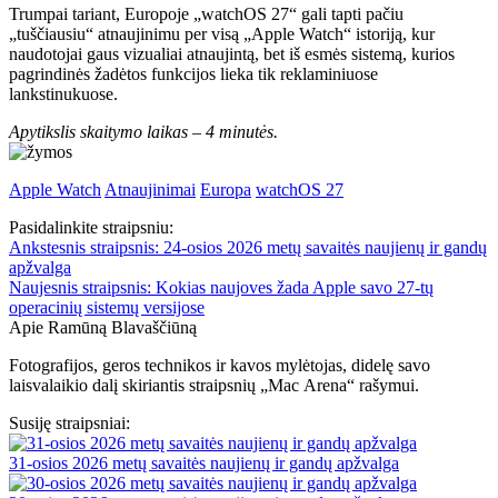
Trumpai tariant, Europoje „watchOS 27“ gali tapti pačiu
„tuščiausiu“ atnaujinimu per visą „Apple Watch“ istoriją, kur
naudotojai gaus vizualiai atnaujintą, bet iš esmės sistemą, kurios
pagrindinės žadėtos funkcijos lieka tik reklaminiuose
lankstinukuose.
Apytikslis skaitymo laikas –
4 minutės.
Apple Watch
Atnaujinimai
Europa
watchOS 27
Pasidalinkite straipsniu:
Ankstesnis straipsnis:
24-osios 2026 metų savaitės naujienų ir gandų
apžvalga
Naujesnis straipsnis:
Kokias naujoves žada Apple savo 27-tų
operacinių sistemų versijose
Apie Ramūną Blavaščiūną
Fotografijos, geros technikos ir kavos mylėtojas, didelę savo
laisvalaikio dalį skiriantis straipsnių „Mac Arena“ rašymui.
Susiję straipsniai:
31-osios 2026 metų savaitės naujienų ir gandų apžvalga