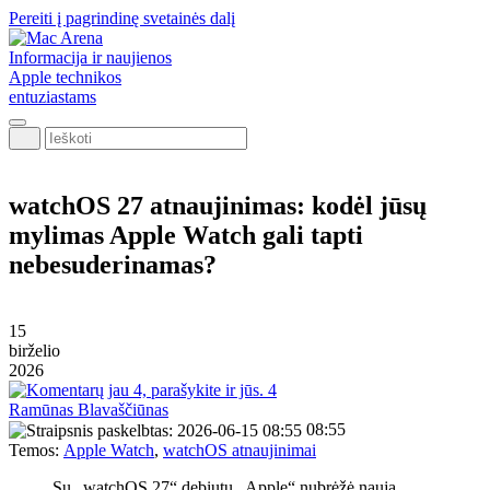
Pereiti į pagrindinę svetainės dalį
Informacija ir naujienos
Apple technikos
entuziastams
Ieškoti
watchOS 27 atnaujinimas: kodėl jūsų
mylimas Apple Watch gali tapti
nebesuderinamas?
15
birželio
2026
4
Ramūnas Blavaščiūnas
08:55
Temos:
Apple Watch
,
watchOS atnaujinimai
Su „watchOS 27“ debiutu „Apple“ nubrėžė naują