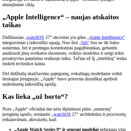
atnaujinimo ciklą.
„Apple Intelligence“ – naujas atskaitos
taškas
Didžiausias
„watchOS
27“ akcentas yra gilus
„Apple Intelligence“
integravimas į laikrodžio sąsają. Nuo šiol
„Siri“
bus ne tik balso
asistentas, bet ir protingas kontekstiniu pagalbininkas, gebantis
analizuoti jūsų sveikatos duomenis, veiklos modelius ir netgi teikti
proaktyvius patarimus realiuoju laiku. Tačiau už šį „intelektą“ tenka
mokėti technikos kaina.
Dėl didžiulių skaičiavimo pajėgumų, reikalingų modeliams veikti
tiesiogiai įrenginyje, „Apple“ buvo priversta drastiškai apriboti
suderinamų laikrodžių sąrašą.
Kas lieka „už borto“?
Nors „Apple“ oficialiai dar nėra išplatinusi pilno „numestų“
įrenginių sąrašo, remiantis
„watchOS
27“ architektūra ir procesorių
reikalavimais, akivaizdu, kad:
„Apple Watch Series 9“ ir senesni modeliai
nebegaus visų