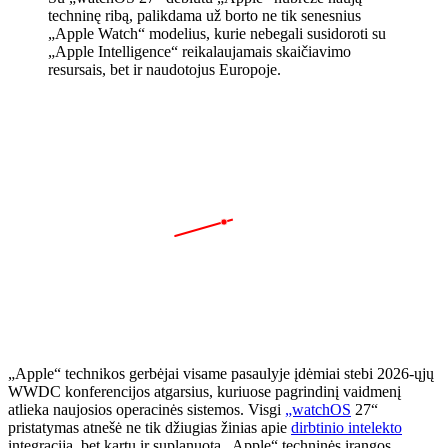
techninę ribą, palikdama už borto ne tik senesnius
„Apple Watch“ modelius, kurie nebegali susidoroti su
„Apple Intelligence“ reikalaujamais skaičiavimo
resursais, bet ir naudotojus Europoje.
6, Ket
„Apple“ technikos gerbėjai visame pasaulyje įdėmiai stebi 2026-ųjų
WWDC konferencijos atgarsius, kuriuose pagrindinį vaidmenį
atlieka naujosios operacinės sistemos. Visgi
„watchOS
27“
pristatymas atnešė ne tik džiugias žinias apie
dirbtinio intelekto
integraciją, bet kartu ir suplanuotą „Apple“ techninės įrangos