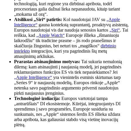
technologiją, kuri regione yra dirbtinai apribota, todėl
procesoriaus galia dažnai lieka nepanaudota, kitaip tariant
„mokama už orą“.
Atsilikusi „Siri“ patirtis:
Kol naudotojai JAV su
„Apple
Intelligence“
gauna kontekstą suprantantį, proaktyvų asistentą,
Europos naudotojai vis dar naudoja senosios kartos
„Siri“
. Tai
reiškia, kad
„Apple Watch“
Europoje išlieka „išmaniuoju
laikrodžiu“ tik tradicine prasme – jis rodo pranešimus ir
skaičiuoja žingsnius, bet neturi tos „magiškos“
dirbtinio
intelekto
integracijos, kuri yra pagrindinis šių metų
atnaujinimų arkliukas.
Prarastas atsinaujinimo motyvas:
Tai sukuria nemalonią
dilemą: kam atsinaujinti į naujausią modelį, jei pagrindinės
reklamuojamos funkcijos ES vis tiek nepasiekiamos? Jei
„Apple Intelligence“
yra vienintelis esminis skirtumas tarp
„Series 9“ ir naujausių modelių, Europos rinkoje „Apple“
netenka savo pagrindinio argumento priversti naudotojus
pirkti naujausius įrenginius.
Technologinė izoliacija:
Europos vartotojai tampa
„antrarūšiais“ DI ekosistemoje. Kūrėjai, integruojantys DI
sprendimus į savo programėles, Europoje susiduria su
sunkumais, nes „Apple“ sistemos šerdis ES išlieka uždara
arba apribota, kas galiausiai stabdo visą vietinę inovacijų
plėtrą.