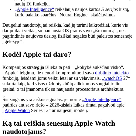
naujų DI funkcijų.
„Apple Intelligence“
reikalauja naujos kartos
S-serijos
lustų,
kurie palaiko sparčius „Neural Engine“ skaičiavimus.
Daugeliui naudotojų tai reiškia, kad jų turimi laikrodžiai, kurie vis
dar puikiai veikia, su naujausia OS praras savo „išmanumą“, nes
pagrindinės naujovės tiesiog fiziškai negalės būti paleistos senesnėje
„geležyje“.
Kodėl Apple tai daro?
Kompanijos strategija išlieka ta pati – „kokybė aukščiau visko“.
„Apple“ teigimu, jie nenori kompromituoti savo
dirbtinio intelekto
funkcijų, leisdami joms veikti lėtai ar su vėlavimais.
„watchOS
27“
sukurta taip, kad visos užduotys būtų atliekamos saugiai ir itin
greitai, o tai įmanoma tik su naujausia procesoriaus architektūra.
Šis žingsnis yra aiškus signalas: jei norite
„Apple Intelligence“
patirties ant savo riešo – 2026-aisiais laikas rimtai pagalvoti apie
„Apple Watch
Series 12“ ar naujesnį modelį.
Ką tai reiškia senesnių Apple Watch
naudotojams?