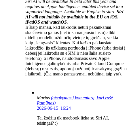
Siri AI will be available In beta later this year and
requires an Apple Intelligence–enabled device set to a
supported language. Available in English to start.
Siri
AI will not initially be available in the EU on iOS,
iPadOS and watchOS.
Ir šiaip manau, kad laikrodis neturi pakankamai
skaičiavimo galios (net ir su naujausiu lustu) atlikti
didelių modelių užduočių vietoje ir, greičiau, veikia
kaip „lengvasis“ klientas. Kai kažko paklausiate
laikrodžio, jis užklausą perduoda į iPhone (arba tiesiai į
debesį jei laikrodis su eSIM ir nėra šalia susieto
telefono), o iPhone, naudodamasis savo Apple
Intelligence galimybėmis arba Private Cloud Compute
(debesų) resursais, apdoroja užduotį ir atsakymą grąžina
į laikrodį. (Čia mano pamąstymai, nebūtinai taip yra).
Marius
(atsakymas į komentarą, kurį rašė
Ramūnas
)
2026-06-15 16:24
Tai žodžiu tik macbook lieka su Siri AI,
teisingai? :)