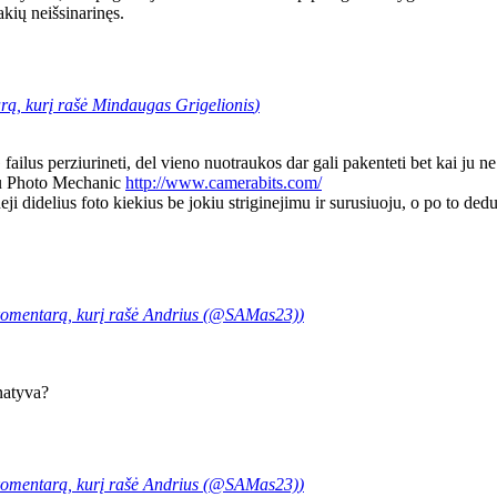
akių neišsinarinęs.
rą, kurį rašė
Mindaugas Grigelionis
)
lus perziurineti, del vieno nuotraukos dar gali pakenteti bet kai ju ne
ju Photo Mechanic
http://www.camerabits.com/
eji didelius foto kiekius be jokiu striginejimu ir surusiuoju, o po to de
komentarą, kurį rašė
Andrius (@SAMas23)
)
rnatyva?
komentarą, kurį rašė
Andrius (@SAMas23)
)