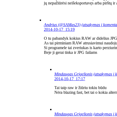
jų nepažiūrėsi neišeksportavęs arba pirštų ir 
Andrius (@SAMas23)
(atsakymas į komenta
2014-10-17 15:19
O tu pabandyk kokius RAW ar didelius JPG fai
As tai pirminiam RAW atrusiavimui naudo
Si programele tai zveriukas is karto perziurin
Beje ji gerai tinka ir JPG failams
Mindaugas Grigelionis
(atsakymas į 
2014-10-17 17:17
Tai taip raw ir žiūriu tokiu būdu
Nėra blazing fast, bet tai o kokia alte
Mindaugas Grigelionis
(atsakymas į 