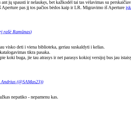
u ant jų spausti ir nelaukęs, bet kažkodėl tai tas vėlavimas su perskaiči
iš Aperture pas jį tos pačios bėdos kaip ir LR. Migravimo iš Aperture
įs
rį rašė
Ramūnas
)
u visko deti i viena biblioteka, geriau suskaldyti i kelias.
katalogavimas tikra pasaka.
ie koki buga, jie tau atrasys ir net parasys kokioj versijoj bus jau istaisy
ė
Andrius (@SAMas23)
)
 kažkas nepatiko - nepamenu kas.