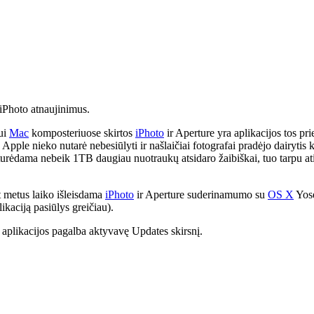
 iPhoto atnaujinimus.
mui
Mac
komposteriuose skirtos
iPhoto
ir Aperture yra aplikacijos tos pr
 Apple nieko nutarė nebesiūlyti ir našlaičiai fotografai pradėjo dairyt
oje turėdama nebeik 1TB daugiau nuotraukų atsidaro žaibiškai, tuo tarpu a
t metus laiko išleisdama
iPhoto
ir Aperture suderinamumo su
OS X
Yose
ikaciją pasiūlys greičiau).
aplikacijos pagalba aktyvavę Updates skirsnį.