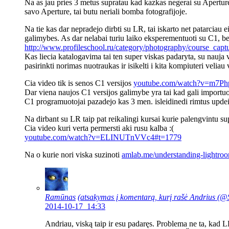
Na as jau pries 3 metus supratau kad kazkas negerai su Aperture,
savo Aperture, tai butu neriali bomba fotografijoje.
Na tie kas dar nepradejo dirbti su LR, tai iskarto net patarciau 
galimybes. As dar nelabai turiu laiko eksperementuoti su C1, bet z
http://www.profileschool.ru/category/photography/course_cap
Kas liecia katalogavima tai ten super viskas padaryta, su nauja v
pasirinkti norimas nuotraukas ir isikelti i kita kompiuteri veliau ve
Cia video tik is senos C1 versijos
youtube.com/watch?v=m7P
Dar viena naujos C1 versijos galimybe yra tai kad gali importuo
C1 programuotojai pazadejo kas 3 men. isleidinedi rimtus updeit
Na dirbant su LR taip pat reikalingi kursai kurie palengvintu sup
Cia video kuri verta permersti aki rusu kalba :(
youtube.com/watch?v=ELINUTnVVc4#t=1779
Na o kurie nori viska suzinoti
amlab.me/understanding-lightro
Ramūnas
(atsakymas į komentarą, kurį rašė
Andrius (
2014-10-17 14:33
Andriau, viską taip ir esu padaręs. Problema ne ta, kad LR 