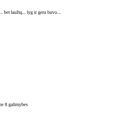
bet laužtą... lyg ir gera buvo...
One 8 galimybes