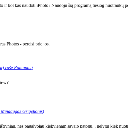
to ir kol kas naudoti iPhoto? Naudoju šią programą tiesiog nuotraukų pe
ras Photos - pereisi prie jos.
urį rašė
Ramūnas
)
view?
ė
Mindaugas Grigelionis
)
štryniau, nes pagalvojau kiekvienam savaip patogu... nelygu kiek nuotrau