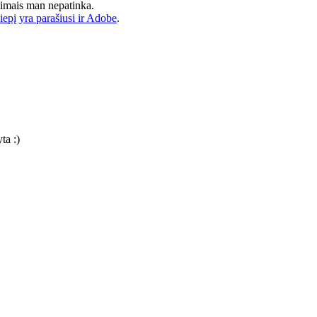
avimais man nepatinka.
kiepį yra parašiusi ir Adobe
.
ta :)