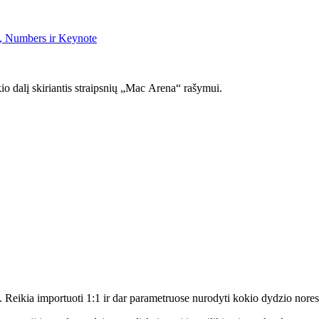
s, Numbers ir Keynote
kio dalį skiriantis straipsnių „Mac Arena“ rašymui.
. Reikia importuoti 1:1 ir dar parametruose nurodyti kokio dydzio noresi