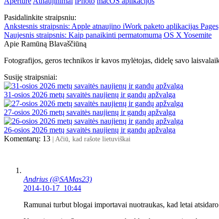
Aperture
Atnaujinimai
iPhoto
macOS aplikacijos
Pasidalinkite straipsniu:
Ankstesnis straipsnis:
Apple atnaujino iWork paketo aplikacijas Page
Naujesnis straipsnis:
Kaip panaikinti permatomumą OS X Yosemite
Apie Ramūną Blavaščiūną
Fotografijos, geros technikos ir kavos mylėtojas, didelę savo laisvalai
Susiję straipsniai:
31-osios 2026 metų savaitės naujienų ir gandų apžvalga
27-osios 2026 metų savaitės naujienų ir gandų apžvalga
26-osios 2026 metų savaitės naujienų ir gandų apžvalga
Komentarų: 13
| Ačiū, kad rašote lietuviškai
Andrius (@SAMas23)
2014-10-17 10:44
Ramunai turbut blogai importavai nuotraukas, kad letai atsidaro