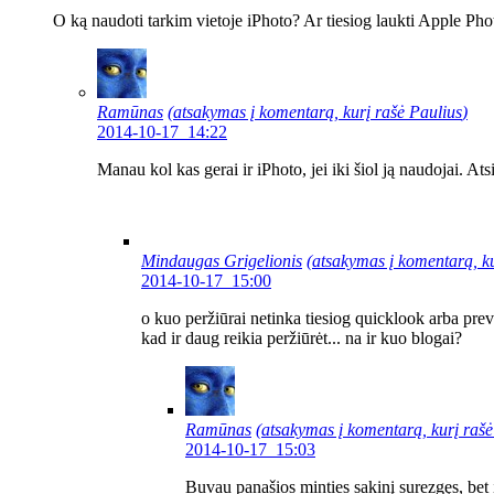
O ką naudoti tarkim vietoje iPhoto? Ar tiesiog laukti Apple Pho
Ramūnas
(atsakymas į komentarą, kurį rašė
Paulius
)
2014-10-17 14:22
Manau kol kas gerai ir iPhoto, jei iki šiol ją naudojai. Atsi
Mindaugas Grigelionis
(atsakymas į komentarą, k
2014-10-17 15:00
o kuo peržiūrai netinka tiesiog quicklook arba pre
kad ir daug reikia peržiūrėt... na ir kuo blogai?
Ramūnas
(atsakymas į komentarą, kurį raš
2014-10-17 15:03
Buvau panašios minties sakinį surezgęs, bet i