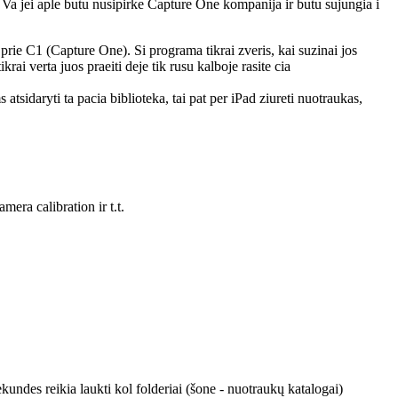
. Va jei aple butu nusipirke Capture One kompanija ir butu sujungia i
 prie C1 (Capture One). Si programa tikrai zveris, kai suzinai jos
ai verta juos praeiti deje tik rusu kalboje rasite cia
tsidaryti ta pacia biblioteka, tai pat per iPad ziureti nuotraukas,
mera calibration ir t.t.
sekundes reikia laukti kol folderiai (šone - nuotraukų katalogai)