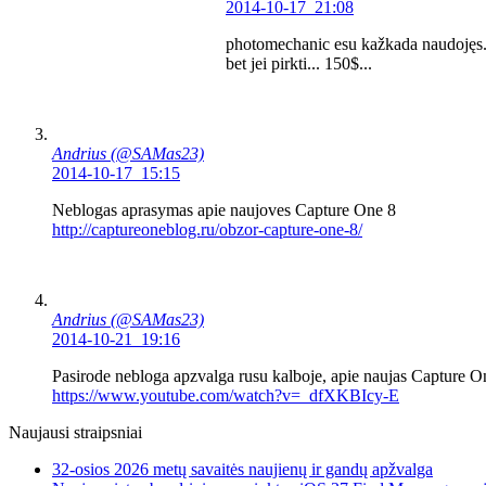
2014-10-17 21:08
photomechanic esu kažkada naudojęs... 
bet jei pirkti... 150$...
Andrius (@SAMas23)
2014-10-17 15:15
Neblogas aprasymas apie naujoves Capture One 8
http://captureoneblog.ru/obzor-capture-one-8/
Andrius (@SAMas23)
2014-10-21 19:16
Pasirode nebloga apzvalga rusu kalboje, apie naujas Capture 
https://www.youtube.com/watch?v=_dfXKBIcy-E
Naujausi straipsniai
32-osios 2026 metų savaitės naujienų ir gandų apžvalga