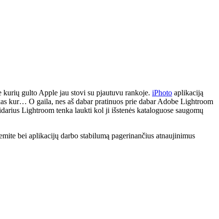
ie kurių gulto Apple jau stovi su pjautuvu rankoje.
iPhoto
aplikaciją
is kas kur… O gaila, nes aš dabar pratinuos prie dabar Adobe Lightroom
tidarius Lightroom tenka laukti kol ji išstenės kataloguose saugomų
mite bei aplikacijų darbo stabilumą pagerinančius atnaujinimus