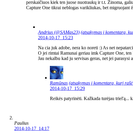
perskaičiuos kiek ten juose nuotraukų ir t.t. Žinoma, gali
Capture One tikrai neblogas varikliukas, bet migruojant 
Andrius (@SAMas23)
(atsakymas į komentarą, ku
2014-10-17 15:23
Na cia juk adobe, nera ko noreti :) As net nepatarcia
O jei rimtai Ramunai geriau imk Capture One, ten 
Jau nekalbu kad ju servisas geras, net jei parasysi ap
Ramūnas
(atsakymas į komentarą, kurį raš
2014-10-17 15:29
Reikės patyrinėti. Kažkada turėjau triel'ą...
Paulius
2014-10-17 14:17