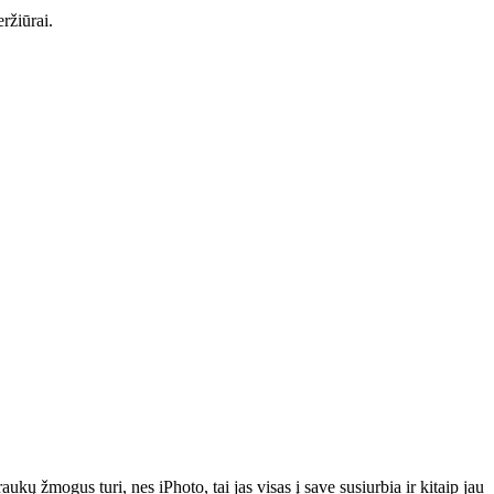
ržiūrai.
kų žmogus turi, nes iPhoto, tai jas visas į save susiurbia ir kitaip jau