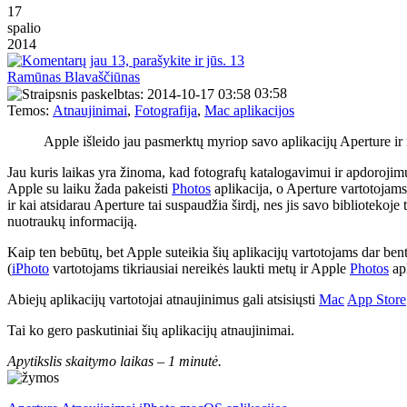
17
spalio
2014
13
Ramūnas Blavaščiūnas
03:58
Temos:
Atnaujinimai
,
Fotografija
,
Mac aplikacijos
Apple išleido jau pasmerktų myriop savo aplikacijų Aperture ir
Jau kuris laikas yra žinoma, kad fotografų katalogavimui ir apdoroji
Apple su laiku žada pakeisti
Photos
aplikacija, o Aperture vartotojams
ir kai atsidarau Aperture tai suspaudžia širdį, nes jis savo bibliotek
nuotraukų informaciją.
Kaip ten bebūtų, bet Apple suteikia šių aplikacijų vartotojams dar ben
(
iPhoto
vartotojams tikriausiai nereikės laukti metų ir Apple
Photos
apl
Abiejų aplikacijų vartotojai atnaujinimus gali atsisiųsti
Mac
App Store
Tai ko gero paskutiniai šių aplikacijų atnaujinimai.
Apytikslis skaitymo laikas –
1 minutė.