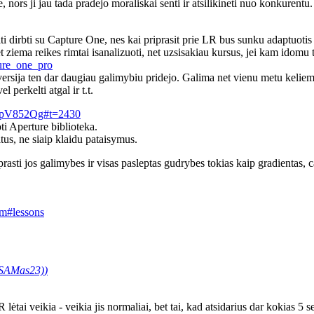
 nors ji jau tada pradejo moraliskai senti ir atsilikineti nuo konkurentu
eiti dirbti su Capture One, nes kai priprasit prie LR bus sunku adaptuotis
iema reikes rimtai isanalizuoti, net uzsisakiau kursus, jei kam idomu tikr
ture_one_pro
ersija ten dar daugiau galimybiu pridejo. Galima net vienu metu keliems a
l perkelti atgal ir t.t.
hpV852Qg#t=2430
ti Aperture biblioteka.
us, ne siaip klaidu pataisymus.
rasti jos galimybes ir visas pasleptas gudrybes tokias kaip gradientas, ca
om#lessons
@SAMas23)
)
lėtai veikia - veikia jis normaliai, bet tai, kad atsidarius dar kokias 5 