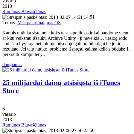
vasario
2013
Ramūnas Blavaščiūnas
14:51
Temos:
Mac patarimai
,
macOS
Kartais nutinka sistemoje koks nesusipratimas ir kai bandome vienu
ar kitu veiksmu iššaukti Archive Utility - ji neveikia… tiesiog rodo,
kad išarchyvuoja bet tokioje būsenoje gali prabūti ilgai be jokio
rezultato. Jei taip nutiko, problemą išspręsti galima keliais būdais: 1.
perkrauti kompiuterį…
daugiau…
25 milijardai dainų atsisiųsta iš iTunes
Store
6
vasario
2013
Ramūnas Blavaščiūnas
23:50