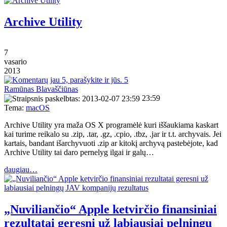
Archive Utility
7
vasario
2013
5
Ramūnas Blavaščiūnas
23:59
Tema:
macOS
Archive Utility yra maža OS X programėlė kuri iššaukiama kaskart
kai turime reikalo su .zip, .tar, .gz, .cpio, .tbz, .jar ir t.t. archyvais. Jei
kartais, bandant išarchyvuoti .zip ar kitokį archyvą pastebėjote, kad
Archive Utility tai daro pernelyg ilgai ir galų…
daugiau…
„Nuviliančio“ Apple ketvirčio finansiniai
rezultatai geresni už labiausiai pelningų