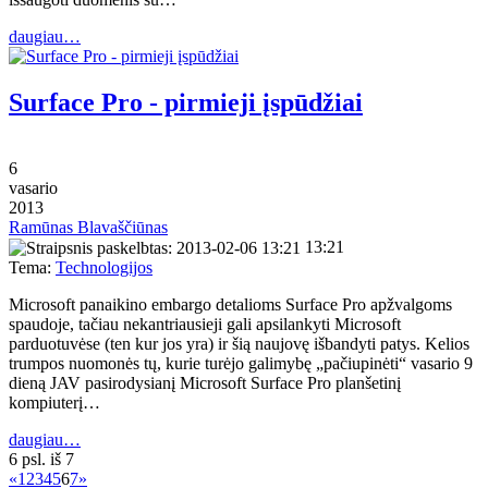
daugiau…
Surface Pro - pirmieji įspūdžiai
6
vasario
2013
Ramūnas Blavaščiūnas
13:21
Tema:
Technologijos
Microsoft panaikino embargo detalioms Surface Pro apžvalgoms
spaudoje, tačiau nekantriausieji gali apsilankyti Microsoft
parduotuvėse (ten kur jos yra) ir šią naujovę išbandyti patys. Kelios
trumpos nuomonės tų, kurie turėjo galimybę „pačiupinėti“ vasario 9
dieną JAV pasirodysianį Microsoft Surface Pro planšetinį
kompiuterį…
daugiau…
6 psl. iš 7
«
1
2
3
4
5
6
7
»