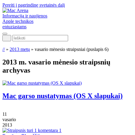
Pereiti į pagrindinę svetainės dalį
Informacija ir naujienos
Apple technikos
entuziastams
Ieškoti
//
»
2013 metų
»
vasario mėnesio straipsniai
(puslapis 6)
2013 m. vasario mėnesio
straipsnių
archyvas
Mac garso nustatymas (OS X slapukai)
11
vasario
2013
1