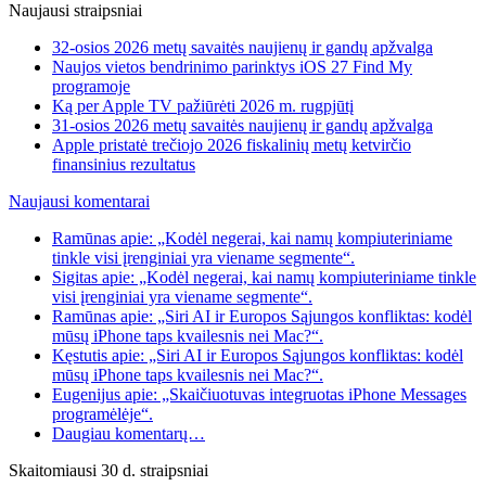
Naujausi straipsniai
32-osios 2026 metų savaitės naujienų ir gandų apžvalga
Naujos vietos bendrinimo parinktys iOS 27 Find My
programoje
Ką per Apple TV pažiūrėti 2026 m. rugpjūtį
31-osios 2026 metų savaitės naujienų ir gandų apžvalga
Apple pristatė trečiojo 2026 fiskalinių metų ketvirčio
finansinius rezultatus
Naujausi komentarai
Ramūnas apie: „Kodėl negerai, kai namų kompiuteriniame
tinkle visi įrenginiai yra viename segmente“.
Sigitas apie: „Kodėl negerai, kai namų kompiuteriniame tinkle
visi įrenginiai yra viename segmente“.
Ramūnas apie: „Siri AI ir Europos Sąjungos konfliktas: kodėl
mūsų iPhone taps kvailesnis nei Mac?“.
Kęstutis apie: „Siri AI ir Europos Sąjungos konfliktas: kodėl
mūsų iPhone taps kvailesnis nei Mac?“.
Eugenijus apie: „Skaičiuotuvas integruotas iPhone Messages
programėlėje“.
Daugiau komentarų…
Skaitomiausi 30 d. straipsniai