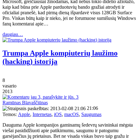
Microsoft, greičiausiai žinodamas, kad nebus tokio didelio ažiotažo,
kaip kad būna prie Apple parduotuvių bando gražiai atrodyti ir
oficialiai pranešė, kad pirmą dieną išpardavė visus 128GB Surface
Pro. Viskas būtų kaip ir nieko, jei ne forumuose sumišusių Windows
fanų komentarai apie…
daugiau…
Trumpa Apple kompiuterių laužimo
(hacking) istorija
8
vasario
2013
3
Ramūnas Blavaščiūnas
21:06
Temos:
Apple
,
Internetas
,
iOS
,
macOS
,
Saugumas
Dauguma Apple kompanijos gaminamų šedevrų savininkai mėgsta
viešai pasididžiuoti apie patikimumu, saugumu ir patogumu
garsėjančius jų prietaisus. Bet ne visada viskas buvo taip gražu ir