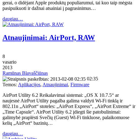
gerai, o didėjant Apple produktų populiarumui, tai kuo taip mėgsta
pasipuikuoti ir dažnai atsainiai į pagrasinimus…
daugiau…
Atnaujinimai: AirPort, RAW
8
vasario
2013
Ramūnas Blavaščiūnas
02:35
Temos:
Aplikacijos
,
Atnaujinimai
,
Firmware
AirPort Utility 6.2 Reikalavimai sistemai: „OS X 10.7.5“ ar
naujesnė AirPort Utility pagalba galima valdyti Wi-Fi tinklą ir
802.11n „AirPort“ stoteles: „AirPort Express“, „AirPort Extreme“ ir
„Time Capsule“. AirPort Utility 6.2 įdiegti šie patobulinimai:
galimybė praplėsti Svečių (Guest) Wi-Fi tinkluose, palaikomuose
kelių „AirPort“ bazinių…
daugiau…