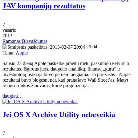
JAV kompanijų rezultatus
7
vasario
2013
Ramūnas Blavaščiūnas
20:04
Tema:
Apple
Sausio 23 dieną Apple paskelbė praeitų metų paskutinio ketvirčio
rezultatus. Išgirdus juos, daugelio analitikų, finansų „guru“ ir
investuotojų reakcija buvo perdėm neigiama. To priežastis - Apple
rezultatai buvo blogesni nei, kad pranašavo Wall Street’as. Matyt
finansų rinkos žinovams, kurie prognozuoja…
daugiau…
Jei OS X Archive Utility nebeveikia
7