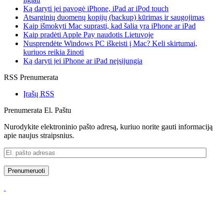
Ką daryti jei pavogė iPhone, iPad ar iPod touch
Atsarginių duomenų kopijų (backup) kūrimas ir saugojimas
Kaip išmokyti Mac suprasti, kad šalia yra iPhone ar iPad
Kaip pradėti Apple Pay naudotis Lietuvoje
Nusprendėte Windows PC iškeisti į Mac? Keli skirtumai,
kuriuos reikia žinoti
Ką daryti jei iPhone ar iPad neįsijungia
RSS Prenumerata
Įrašų RSS
Prenumerata El. Paštu
Nurodykite elektroninio pašto adresą, kuriuo norite gauti informaciją
apie naujus straipsnius.
El.
pašto
adresas
Prenumeruoti