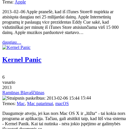
Tema:
Apple
2013–02–06 Apple pranešė, kad iš iTunes Store® nupirkta ar
atsisiųsta daugiau nei 25 milijardai dainų. Apple Internetinių
programų ir paslaugų vice prezidentas Eddy Cue sakė, kad
vidutiniškai per minutę iš iTunes Store atsisiunčiama virš 15 000
dainų. Apple muzikos parduotuvė startavo…
daugiau…
Kernel Panic
6
vasario
2013
Ramūnas Blavaščiūnas
15:44
Temos:
Mac
,
Mac patarimai
,
macOS
Daugumoje atveju, jei kas nors Mac OS X ir „lūžta“ - tai kokia nors
programa ar aplikacija. Tačiau, gali atsitikti taip, kad lūš visa sistema
- Kernel Panik. Kai tai nutinka - nėra jokio įspėjimo ar galimybės
išsaugoti duomenis su…