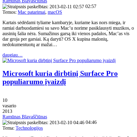
Ramūnas Blavaščiūnas
02:57
Temos:
Mac patarimai
,
macOS
Kartais sėdėdami tyliame kambaryje, kuriame kas nors miega, ir
ramiai darbuodamiesi su savo Mac’u norime pasiklausyti muzikos, o
ausinių šalia nėra. Sumažinus garsą iki vienos padalos, Mac’as vis
dar groja per garsiai. Ką daryti? OS X kupina malonių,
nedokumentuotų ar mažai…
daugiau…
Microsoft kuria dirbtinį Surface Pro
populiarumo įvaizdį
10
vasario
2013
Ramūnas Blavaščiūnas
04:46
Tema:
Technologijos