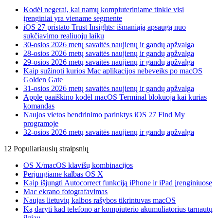
Kodėl negerai, kai namų kompiuteriniame tinkle visi
įrenginiai yra viename segmente
iOS 27 pristato Trust Insights: išmaniąją apsaugą nuo
sukčiavimo realiuoju laiku
30-osios 2026 metų savaitės naujienų ir gandų apžvalga
28-osios 2026 metų savaitės naujienų ir gandų apžvalga
29-osios 2026 metų savaitės naujienų ir gandų apžvalga
Kaip sužinoti kurios Mac aplikacijos nebeveiks po macOS
Golden Gate
31-osios 2026 metų savaitės naujienų ir gandų apžvalga
Apple paaiškino kodėl macOS Terminal blokuoja kai kurias
komandas
Naujos vietos bendrinimo parinktys iOS 27 Find My
programoje
32-osios 2026 metų savaitės naujienų ir gandų apžvalga
12 Populiariausių straipsnių
OS X/macOS klavišų kombinacijos
Perjungiame kalbas OS X
Kaip išjungti Autocorrect funkciją iPhone ir iPad įrenginiuose
Mac ekrano fotografavimas
Naujas lietuvių kalbos rašybos tikrintuvas macOS
Ką daryti kad telefono ar kompiuterio akumuliatorius tarnautų
ilgiau