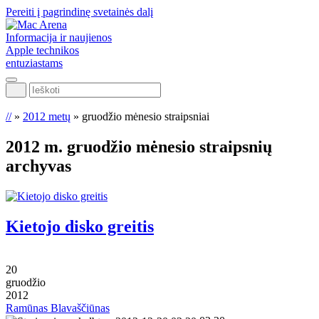
Pereiti į pagrindinę svetainės dalį
Informacija ir naujienos
Apple technikos
entuziastams
Ieškoti
//
»
2012 metų
»
gruodžio mėnesio straipsniai
2012 m. gruodžio mėnesio
straipsnių
archyvas
Kietojo disko greitis
20
gruodžio
2012
Ramūnas Blavaščiūnas