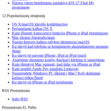
Naujos vietos bendrinimo parinktys iOS 27 Find My
programoje
12 Populiariausių straipsnių
OS X/macOS klavišų kombinacijos
Perjungiame kalbas OS X
Kaip išjungti Autocorrect funkciją iPhone ir iPad įrenginiuose
Mac ekrano fotografavimas
Naujas lietuvių kalbos rašybos tikrintuvas macOS
Ką daryti kad telefono ar kompiuterio akumuliatorius tarnautų
ilgiau
Ką daryti jei pavogė iPhone, iPad ar iPod touch
Atsarginių duomenų kopijų (backup) kūrimas ir saugojimas
Kaip išmokyti Mac suprasti, kad šalia yra iPhone ar iPad
Kaip pradėti Apple Pay naudotis Lietuvoje
Nusprendėte Windows PC iškeisti į Mac? Keli skirtumai,
kuriuos reikia žinoti
Ką daryti jei iPhone ar iPad neįsijungia
RSS Prenumerata
Įrašų RSS
Prenumerata El. Paštu