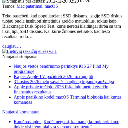
02:20
Temos:
Mac patarimai
,
macOS
Teko pastebėti, kad populiarėjant SSD diskams, įsigiję SSD diskus
tuojau puola instliuoti sintetinius greičio matuoklius, tokius kaip
Blackmagic Disk Speed Test, kurie neretai klaidingai dirba su tam
tikrų tipų SSD diskais. Kai kurie žmonės net sako, kad testo
rezultatai rodo…
daugiau…
Naujausi straipsniai
Naujos vietos bendrinimo parinktys iOS 27 Find My
programoje
Ką per Apple TV pažiūrėti 2026 m. rugpjūtį
31-osios 2026 metų savaitės naujienų ir gandų apžvalga
Apple pristatė trečiojo 2026 fiskalinių metų ketvirčio
finansinius rezultatus
Apple paaiškino kodėl macOS Terminal blokuoja kai kurias
komandas
Naujausi komentarai
Ramūnas apie: „Kodėl negerai, kai namų kompiuteriniame
tinkle visi įrenginiai yra viename segmente“.