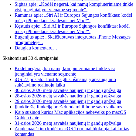
Sigitas apie: „Kodėl negerai, kai namų kompiuteriniame tinkle
visi įrenginiai yra viename segmente“.
Ramūnas apie: „Siri AI ir Europos Sąjungos konfliktas: kodėl
mūsų iPhone taps kvailesnis nei Mac?“.
Kęstutis apie: „Siri AI ir Europos Sąjungos konfliktas: kodėl
mūsų iPhone taps kvailesnis nei Mac?“.
Eugenijus apie: „Skaičiuotuvas integruotas iPhone Messages
programėlėje“.
Daugiau komentarų…
Skaitomiausi 30 d. straipsniai
Kodėl negerai, kai namų kompiuteriniame tinkle visi
įrenginiai yra viename segmente
iOS 27 pristato Trust Insights: išmaniąją apsaugą nuo
sukčiavimo realiuoju laiku
30-osios 2026 metų savaitės naujienų ir gandų apžvalga
28-osios 2026 metų savaitės naujienų ir gandų apžvalga
29-osios 2026 metų savaitės naujienų ir gandų apžvalga
Įjunkite šią funkciją prieš duodami iPhone savo vaikams
Kaip sužinoti kurios Mac aplikacijos nebeveiks po macOS
Golden Gate
31-osios 2026 metų savaitės naujienų ir gandų apžvalga
Apple paaiškino kodėl macOS Terminal blokuoja kai kurias
komandas