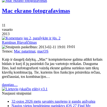
Mac ekrano fotografavimas
11
vasario
2013
2
Ramūnas Blavaščiūnas
19:01
Temos:
Mac patarimai
,
macOS
Kaip ir daugelį dalykų, „Mac“ kompiuteriuose galima atlikti keliais
būdais ir kurį iš jų pasirinkti čia jau vartotojo reikalas. Dauguma
žino, kad nufotografuoti vaizdą ekrane galima surinkus tam tikrą
klavišų kombinaciją. Tie, kuriems šios funkcijos prisireikia rečiau,
greičiausiai, tos kombinacijos…
daugiau…
Naujausi straipsniai
32-osios 2026 metų savaitės naujienų ir gandų apžvalga
Naujos vietos bendrinimo parinktys iOS 27 Find My