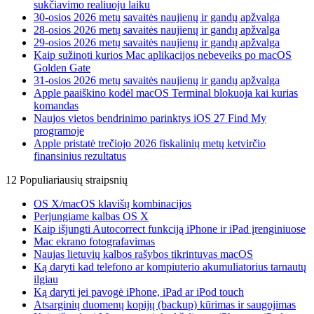
sukčiavimo realiuoju laiku
30-osios 2026 metų savaitės naujienų ir gandų apžvalga
28-osios 2026 metų savaitės naujienų ir gandų apžvalga
29-osios 2026 metų savaitės naujienų ir gandų apžvalga
Kaip sužinoti kurios Mac aplikacijos nebeveiks po macOS
Golden Gate
31-osios 2026 metų savaitės naujienų ir gandų apžvalga
Apple paaiškino kodėl macOS Terminal blokuoja kai kurias
komandas
Naujos vietos bendrinimo parinktys iOS 27 Find My
programoje
Apple pristatė trečiojo 2026 fiskalinių metų ketvirčio
finansinius rezultatus
12 Populiariausių straipsnių
OS X/macOS klavišų kombinacijos
Perjungiame kalbas OS X
Kaip išjungti Autocorrect funkciją iPhone ir iPad įrenginiuose
Mac ekrano fotografavimas
Naujas lietuvių kalbos rašybos tikrintuvas macOS
Ką daryti kad telefono ar kompiuterio akumuliatorius tarnautų
ilgiau
Ką daryti jei pavogė iPhone, iPad ar iPod touch
Atsarginių duomenų kopijų (backup) kūrimas ir saugojimas