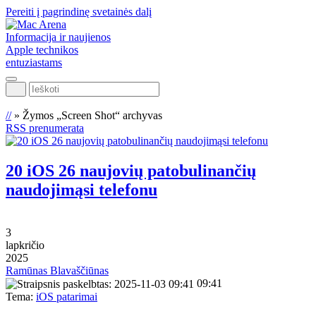
Pereiti į pagrindinę svetainės dalį
Informacija ir naujienos
Apple technikos
entuziastams
Ieškoti
//
»
Žymos „Screen Shot“ archyvas
RSS prenumerata
20 iOS 26 naujovių patobulinančių
naudojimąsi telefonu
3
lapkričio
2025
Ramūnas Blavaščiūnas
09:41
Tema:
iOS patarimai