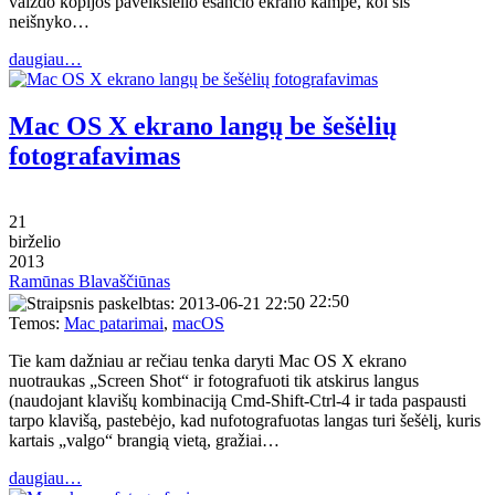
vaizdo kopijos paveikslėlio esančio ekrano kampe, kol šis
neišnyko…
daugiau…
Mac OS X ekrano langų be šešėlių
fotografavimas
21
birželio
2013
Ramūnas Blavaščiūnas
22:50
Temos:
Mac patarimai
,
macOS
Tie kam dažniau ar rečiau tenka daryti Mac OS X ekrano
nuotraukas „Screen Shot“ ir fotografuoti tik atskirus langus
(naudojant klavišų kombinaciją Cmd-Shift-Ctrl-4 ir tada paspausti
tarpo klavišą, pastebėjo, kad nufotografuotas langas turi šešėlį, kuris
kartais „valgo“ brangią vietą, gražiai…
daugiau…