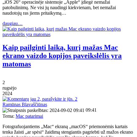
„iOS 26“ operacinėje sistemoje „Apple“ įdiegė nemažai
patobulinimų. Ne visi jų naudingi kiekvienam, bet nemažai
naudotojų ras jiems pritaikymą…
daugiau…
Kaip pailginti laiką, kurį mažas Mac
ekrano vaizdo kopijos paveikslėlis yra
matomas
2
rugsėjo
2024
2
Ramūnas Blavaščiūnas
09:41
Tema:
Mac patarimai
Fotografuojantiems „Mac“ ekraną „macOS“ priemonėmis kartais
tenka žaisti „ar spėsi“ žaidimą stengiantis pagriebti už mažos ekrano