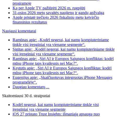
programoje
Ką per Apple TV pažiūrėti 2026 m. rugpjūtį
31-osios 2026 metų savaitės naujienų ir gandų apžvalga
Apple pristatė trečiojo 2026 fiskalinių metų ketvirčio
finansinius rezultatus
Naujausi komentarai
Ramūnas apie: „Kodėl negerai, kai namų kompiuteriniame
tinkle visi įrenginiai yra viename segmente“.
Sigitas apie: „Kodėl negerai, kai namų kompiuteriniame tinkle
visi įrenginiai yra viename segmente“.
Ramūnas apie: „Siri AI ir Europos Sąjungos konfliktas: kodėl
mūsų iPhone taps kvailesnis nei Mac?“.
Kęstutis apie: „Siri AI ir Europos Sąjungos konfliktas: kodėl
mūsų iPhone taps kvailesnis nei Mac?“.
Eugenijus apie: „Skaičiuotuvas integruotas iPhone Messages
programėlėje“.
Daugiau komentarų…
Skaitomiausi 30 d. straipsniai
Kodėl negerai, kai namų kompiuteriniame tinkle visi
įrenginiai yra viename segmente
iOS 27 pristato Trust Insights: išmaniąją apsaugą nuo