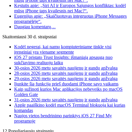
mūsų iPhone taps kvailesnis nei Mac?“.
Kęstutis apie: „Siri AI ir Europos Sąjungos konfliktas: kodėl
mūsų iPhone taps kvailesnis nei Mac?“.
Eugenijus apie: „Skaičiuotuvas integruotas iPhone Messages
programėlėje“.
Daugiau komentarų…
Skaitomiausi 30 d. straipsniai
Kodėl negerai, kai namų kompiuteriniame tinkle visi
įrenginiai yra viename segmente
iOS 27 pristato Trust Insights: išmaniąją apsaugą nuo
sukčiavimo realiuoju laiku
30-osios 2026 metų savaitės naujienų ir gandų apžvalga
28-osios 2026 metų savaitės naujienų ir gandų apžvalga
29-osios 2026 metų savaitės naujienų ir gandų apžvalga
Įjunkite šią funkciją prieš duodami iPhone savo vaikams
Kaip sužinoti kurios Mac aplikacijos nebeveiks po macOS
Golden Gate
31-osios 2026 metų savaitės naujienų ir gandų apžvalga
Apple paaiškino kodėl macOS Terminal blokuoja kai kurias
komandas
Naujos vietos bendrinimo parinktys iOS 27 Find My
programoje
12 Populiariausių straipsnių