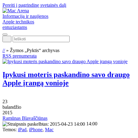
Pereiti į pagrindinę svetainės dalį
Informacija ir naujienos
Apple technikos
entuziastams
Ieškoti
//
»
Žymos „Pyktis“ archyvas
RSS prenumerata
Įpykusi moteris paskandino savo draugo
Apple įrangą vonioje
23
balandžio
2015
Ramūnas Blavaščiūnas
14:00
Temos:
iPad
,
iPhone
,
Mac