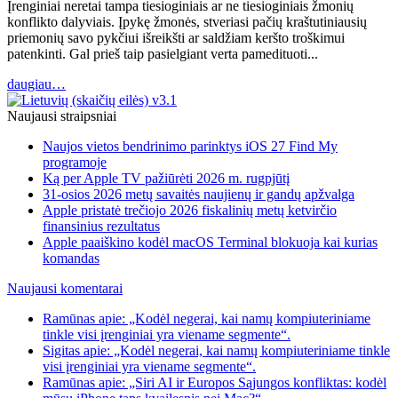
Įrenginiai neretai tampa tiesioginiais ar ne tiesioginiais žmonių
konflikto dalyviais. Įpykę žmonės, stveriasi pačių kraštutiniausių
priemonių savo pykčiui išreikšti ar saldžiam keršto troškimui
patenkinti. Gal prieš taip pasielgiant verta pamedituoti...
daugiau…
Naujausi straipsniai
Naujos vietos bendrinimo parinktys iOS 27 Find My
programoje
Ką per Apple TV pažiūrėti 2026 m. rugpjūtį
31-osios 2026 metų savaitės naujienų ir gandų apžvalga
Apple pristatė trečiojo 2026 fiskalinių metų ketvirčio
finansinius rezultatus
Apple paaiškino kodėl macOS Terminal blokuoja kai kurias
komandas
Naujausi komentarai
Ramūnas apie: „Kodėl negerai, kai namų kompiuteriniame
tinkle visi įrenginiai yra viename segmente“.
Sigitas apie: „Kodėl negerai, kai namų kompiuteriniame tinkle
visi įrenginiai yra viename segmente“.
Ramūnas apie: „Siri AI ir Europos Sąjungos konfliktas: kodėl