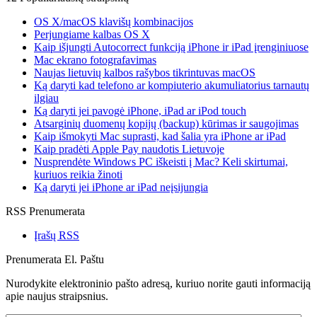
OS X/macOS klavišų kombinacijos
Perjungiame kalbas OS X
Kaip išjungti Autocorrect funkciją iPhone ir iPad įrenginiuose
Mac ekrano fotografavimas
Naujas lietuvių kalbos rašybos tikrintuvas macOS
Ką daryti kad telefono ar kompiuterio akumuliatorius tarnautų
ilgiau
Ką daryti jei pavogė iPhone, iPad ar iPod touch
Atsarginių duomenų kopijų (backup) kūrimas ir saugojimas
Kaip išmokyti Mac suprasti, kad šalia yra iPhone ar iPad
Kaip pradėti Apple Pay naudotis Lietuvoje
Nusprendėte Windows PC iškeisti į Mac? Keli skirtumai,
kuriuos reikia žinoti
Ką daryti jei iPhone ar iPad neįsijungia
RSS Prenumerata
Įrašų RSS
Prenumerata El. Paštu
Nurodykite elektroninio pašto adresą, kuriuo norite gauti informaciją
apie naujus straipsnius.