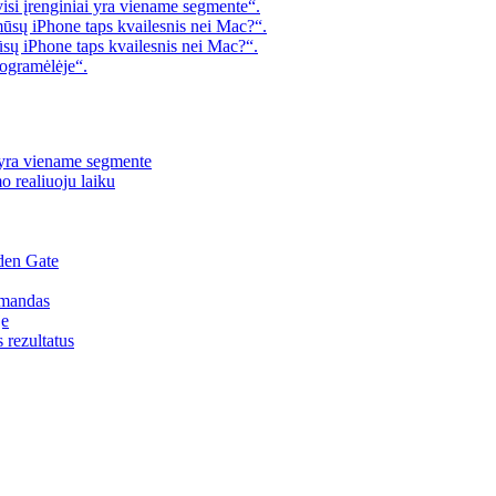
visi įrenginiai yra viename segmente“.
mūsų iPhone taps kvailesnis nei Mac?“.
ūsų iPhone taps kvailesnis nei Mac?“.
rogramėlėje“.
i yra viename segmente
o realiuoju laiku
den Gate
omandas
je
s rezultatus