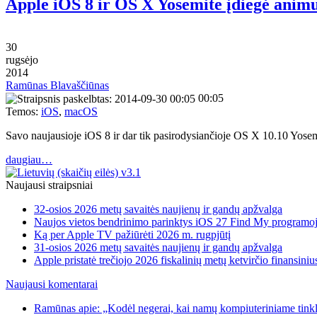
Apple iOS 8 ir OS X Yosemite įdiegė ani
30
rugsėjo
2014
Ramūnas Blavaščiūnas
00:05
Temos:
iOS
,
macOS
Savo naujausioje iOS 8 ir dar tik pasirodysiančioje OS X 10.10 Yos
daugiau…
Naujausi straipsniai
32-osios 2026 metų savaitės naujienų ir gandų apžvalga
Naujos vietos bendrinimo parinktys iOS 27 Find My programo
Ką per Apple TV pažiūrėti 2026 m. rugpjūtį
31-osios 2026 metų savaitės naujienų ir gandų apžvalga
Apple pristatė trečiojo 2026 fiskalinių metų ketvirčio finansiniu
Naujausi komentarai
Ramūnas apie: „Kodėl negerai, kai namų kompiuteriniame tinkle