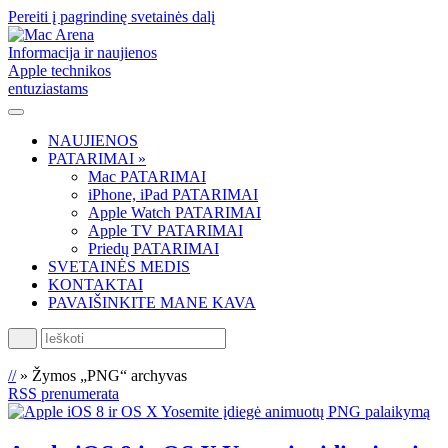
Pereiti į pagrindinę svetainės dalį
Informacija ir naujienos
Apple technikos
entuziastams
NAUJIENOS
PATARIMAI »
Mac PATARIMAI
iPhone, iPad PATARIMAI
Apple Watch PATARIMAI
Apple TV PATARIMAI
Priedų PATARIMAI
SVETAINĖS MEDIS
KONTAKTAI
PAVAIŠINKITE MANE KAVA
Ieškoti
//
»
Žymos „PNG“ archyvas
RSS prenumerata