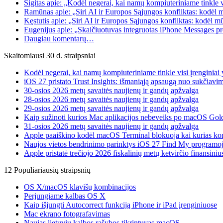
Sigitas apie: „Kodėl negerai, kai namų kompiuteriniame tinkle 
Ramūnas apie: „Siri AI ir Europos Sąjungos konfliktas: kodėl 
Kęstutis apie: „Siri AI ir Europos Sąjungos konfliktas: kodėl m
Eugenijus apie: „Skaičiuotuvas integruotas iPhone Messages p
Daugiau komentarų…
Skaitomiausi 30 d. straipsniai
Kodėl negerai, kai namų kompiuteriniame tinkle visi įrenginia
iOS 27 pristato Trust Insights: išmaniąją apsaugą nuo sukčiavim
30-osios 2026 metų savaitės naujienų ir gandų apžvalga
28-osios 2026 metų savaitės naujienų ir gandų apžvalga
29-osios 2026 metų savaitės naujienų ir gandų apžvalga
Kaip sužinoti kurios Mac aplikacijos nebeveiks po macOS Gol
31-osios 2026 metų savaitės naujienų ir gandų apžvalga
Apple paaiškino kodėl macOS Terminal blokuoja kai kurias k
Naujos vietos bendrinimo parinktys iOS 27 Find My programo
Apple pristatė trečiojo 2026 fiskalinių metų ketvirčio finansiniu
12 Populiariausių straipsnių
OS X/macOS klavišų kombinacijos
Perjungiame kalbas OS X
Kaip išjungti Autocorrect funkciją iPhone ir iPad įrenginiuose
Mac ekrano fotografavimas
Naujas lietuvių kalbos rašybos tikrintuvas macOS