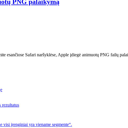
muotų PNG palaikymą
emite esančiose Safari naršyklėse, Apple įdiegė animuotų PNG failų pa
je
s rezultatus
 visi įrenginiai yra viename segmente“.