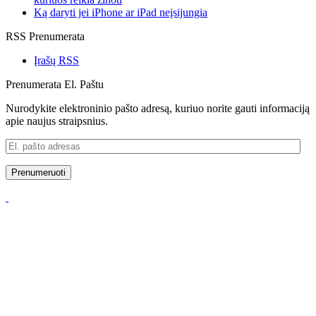
Ką daryti jei iPhone ar iPad neįsijungia
RSS Prenumerata
Įrašų RSS
Prenumerata El. Paštu
Nurodykite elektroninio pašto adresą, kuriuo norite gauti informaciją
apie naujus straipsnius.
El.
pašto
adresas
Prenumeruoti