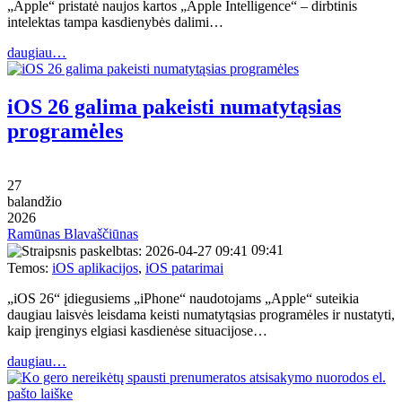
„Apple“ pristatė naujos kartos „Apple Intelligence“ – dirbtinis
intelektas tampa kasdienybės dalimi…
daugiau…
iOS 26 galima pakeisti numatytąsias
programėles
27
balandžio
2026
Ramūnas Blavaščiūnas
09:41
Temos:
iOS aplikacijos
,
iOS patarimai
„iOS 26“ įdiegusiems „iPhone“ naudotojams „Apple“ suteikia
daugiau laisvės leisdama keisti numatytąsias programėles ir nustatyti,
kaip įrenginys elgiasi kasdienėse situacijose…
daugiau…