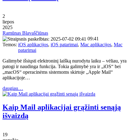
2
liepos
2025
Ramūnas Blavaščiūnas
09:41
Temos:
iOS aplikacijos
,
iOS patarimai
,
Mac aplikacijos
,
Mac
patarimai
Galimybė išsiųsti elektroninį laišką nurodytu laiku – vėliau, yra
patogi ir naudinga funkcija. Tokia galimybė yra ir „iOS“ bei
„macOS“ operacinėms sistemoms skirtoje „Apple Mail“
aplikacijoje…
daugiau…
Kaip Mail aplikacijai grąžinti senąją
išvaizdą
19