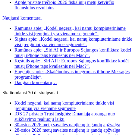
Apple pristatė trečiojo 2026 fiskalinių metų ketvirčio
finansinius rezultatus
Naujausi komentarai
Ramūnas apie: „Kodėl negerai, kai namų kompiuteriniame
tinkle visi įrenginiai yra viename segmente“.
Sigitas apie: „Kodėl negerai, kai namų kompiuteriniame tinkle
visi įrenginiai yra viename segmente“.
Ramūnas apie: „Siri AI ir Europos Sąjungos konfliktas: kodėl
mūsų iPhone taps kvailesnis nei Mac?“.
Kęstutis apie: „Siri AI ir Europos Sąjungos konfliktas: kodėl
mūsų iPhone taps kvailesnis nei Mac?“.
Eugenijus apie: „Skaičiuotuvas integruotas iPhone Messages
programėlėje“.
Daugiau komentarų…
Skaitomiausi 30 d. straipsniai
Kodėl negerai, kai namų kompiuteriniame tinkle visi
įrenginiai yra viename segmente
iOS 27 pristato Trust Insights: išmaniąją apsaugą nuo
sukčiavimo realiuoju laiku
30-osios 2026 metų savaitės naujienų ir gandų apžvalga
28-osios 2026 metų savaitės naujienų ir gandų apžvalga