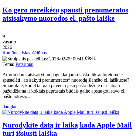
Ko gero nereikėtų spausti prenumeratos
atsisakymo nuorodos el. pašto laiške
9
vasario
2026
Ramūnas Blavaščiūnas
09:41
Tema:
Patarimai
Ar norėdami atsisakyti nepageidaujamo laiško tikrai turėtumėte
spustelėti „atsisakyti prenumeratos“ nuorodą šlamšto el. laiškuose?
Sužinokite, kodėl tai gali paversti jūsų pašto dėžutę dar labiau
pažeidžiama ir kokiais paprastais būdais galite apsaugoti savo el.
pašto adresą…
daugiau…
Nurodykite datą ir laiką kada Apple Mail
turi išsiųsti laišką