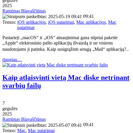
gegužės
2025
Ramūnas Blavaščiūnas
09:41
Temos:
iOS aplikacijos
,
iOS patarimai
,
Mac aplikacijos
,
Mac
patarimai
Pastarieji „macOS“ ir „iOS“ atnaujinimai gana stipriai pakeitė
„Apple“ elektroninio pašto aplikacijų išvaizdą ir ne visiems
naudotojams ji patinka. Kaip susigrąžinti senąją „Mail“ aplikaciją?‥
daugiau…
Kaip atlaisvinti vietą Mac diske netrinant
svarbių failų
7
gegužės
2025
Ramūnas Blavaščiūnas
09:41
Temos:
Mac
,
Mac patarimai