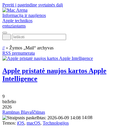
Pereiti į pagrindinę svetainės dalį
Informacija ir naujienos
Apple technikos
entuziastams
Ieškoti
//
»
Žymos „Mail“ archyvas
RSS prenumerata
Apple pristatė naujos kartos Apple
Intelligence
9
birželio
2026
Ramūnas Blavaščiūnas
14:08
Temos:
iOS
,
macOS
,
Technologijos