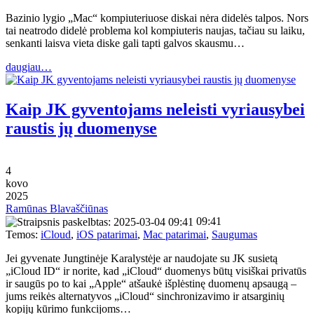
Bazinio lygio „Mac“ kompiuteriuose diskai nėra didelės talpos. Nors
tai neatrodo didelė problema kol kompiuteris naujas, tačiau su laiku,
senkanti laisva vieta diske gali tapti galvos skausmu…
daugiau…
Kaip JK gyventojams neleisti vyriausybei
raustis jų duomenyse
4
kovo
2025
Ramūnas Blavaščiūnas
09:41
Temos:
iCloud
,
iOS patarimai
,
Mac patarimai
,
Saugumas
Jei gyvenate Jungtinėje Karalystėje ar naudojate su JK susietą
„iCloud ID“ ir norite, kad „iCloud“ duomenys būtų visiškai privatūs
ir saugūs po to kai „Apple“ atšaukė išplėstinę duomenų apsaugą –
jums reikės alternatyvos „iCloud“ sinchronizavimo ir atsarginių
kopijų kūrimo funkcijoms…