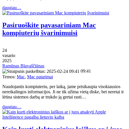
daugiau…
Pasiruoškite pavasariniam Mac
kompiuterių švarinimuisi
24
vasario
2025
Ramūnas Blavaščiūnas
09:41
Temos:
Mac
,
Mac patarimai
Naudojantis kompiuteriu, per laiką, jame prisikaupia visokiausios
nereikalingos informacijos. Ji ne tik užima vietą diske, bet neretai ir
lėtina sistemos darbą ar trukdo ją gretai rasti…
daugiau…