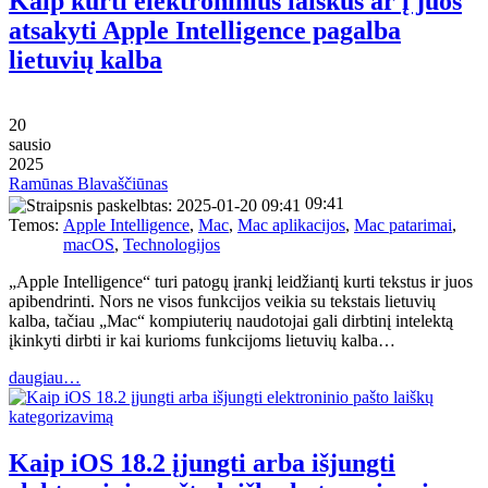
Kaip kurti elektroninius laiškus ar į juos
atsakyti Apple Intelligence pagalba
lietuvių kalba
20
sausio
2025
Ramūnas Blavaščiūnas
09:41
Temos:
Apple Intelligence
,
Mac
,
Mac aplikacijos
,
Mac patarimai
,
macOS
,
Technologijos
„Apple Intelligence“ turi patogų įrankį leidžiantį kurti tekstus ir juos
apibendrinti. Nors ne visos funkcijos veikia su tekstais lietuvių
kalba, tačiau „Mac“ kompiuterių naudotojai gali dirbtinį intelektą
įkinkyti dirbti ir kai kurioms funkcijoms lietuvių kalba…
daugiau…
Kaip iOS 18.2 įjungti arba išjungti