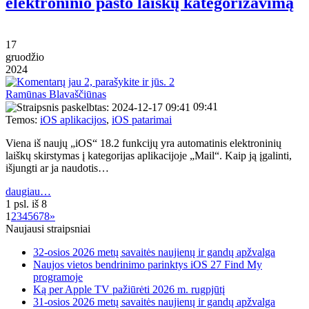
elektroninio pašto laiškų kategorizavimą
17
gruodžio
2024
2
Ramūnas Blavaščiūnas
09:41
Temos:
iOS aplikacijos
,
iOS patarimai
Viena iš naujų „iOS“ 18.2 funkcijų yra automatinis elektroninių
laiškų skirstymas į kategorijas aplikacijoje „Mail“. Kaip ją įgalinti,
išjungti ar ja naudotis…
daugiau…
1 psl. iš 8
1
2
3
4
5
6
7
8
»
Naujausi straipsniai
32-osios 2026 metų savaitės naujienų ir gandų apžvalga
Naujos vietos bendrinimo parinktys iOS 27 Find My
programoje
Ką per Apple TV pažiūrėti 2026 m. rugpjūtį
31-osios 2026 metų savaitės naujienų ir gandų apžvalga