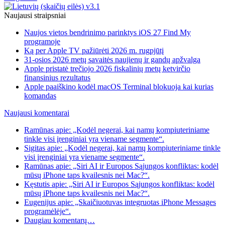
Naujausi straipsniai
Naujos vietos bendrinimo parinktys iOS 27 Find My
programoje
Ką per Apple TV pažiūrėti 2026 m. rugpjūtį
31-osios 2026 metų savaitės naujienų ir gandų apžvalga
Apple pristatė trečiojo 2026 fiskalinių metų ketvirčio
finansinius rezultatus
Apple paaiškino kodėl macOS Terminal blokuoja kai kurias
komandas
Naujausi komentarai
Ramūnas apie: „Kodėl negerai, kai namų kompiuteriniame
tinkle visi įrenginiai yra viename segmente“.
Sigitas apie: „Kodėl negerai, kai namų kompiuteriniame tinkle
visi įrenginiai yra viename segmente“.
Ramūnas apie: „Siri AI ir Europos Sąjungos konfliktas: kodėl
mūsų iPhone taps kvailesnis nei Mac?“.
Kęstutis apie: „Siri AI ir Europos Sąjungos konfliktas: kodėl
mūsų iPhone taps kvailesnis nei Mac?“.
Eugenijus apie: „Skaičiuotuvas integruotas iPhone Messages
programėlėje“.
Daugiau komentarų…