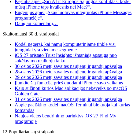
Kęstutis apie: „Siri AI ir Europos Sąjungos konfliktas: kodėl
mūsų iPhone taps kvailesnis nei Mac?“.
Eugenijus apie: „Skaičiuotuvas integruotas iPhone Messages
programėlėje“.
Daugiau komentarų…
Skaitomiausi 30 d. straipsniai
Kodėl negerai, kai namų kompiuteriniame tinkle visi
įrenginiai yra viename segmente
iOS 27 pristato Trust Insights: išmaniąją apsaugą nuo
sukčiavimo realiuoju laiku
30-osios 2026 metų savaitės naujienų ir gandų apžvalga
28-osios 2026 metų savaitės naujienų ir gandų apžvalga
29-osios 2026 metų savaitės naujienų ir gandų apžvalga
Įjunkite šią funkciją prieš duodami iPhone savo vaikams
Kaip sužinoti kurios Mac aplikacijos nebeveiks po macOS
Golden Gate
31-osios 2026 metų savaitės naujienų ir gandų apžvalga
Apple paaiškino kodėl macOS Terminal blokuoja kai kurias
komandas
Naujos vietos bendrinimo parinktys iOS 27 Find My
programoje
12 Populiariausių straipsnių