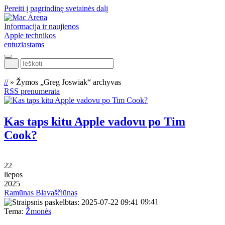
Pereiti į pagrindinę svetainės dalį
Informacija ir naujienos
Apple technikos
entuziastams
Ieškoti
//
»
Žymos „Greg Joswiak“ archyvas
RSS prenumerata
Kas taps kitu Apple vadovu po Tim
Cook?
22
liepos
2025
Ramūnas Blavaščiūnas
09:41
Tema:
Žmonės