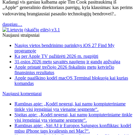
Kadangi vis garsiau kalbama apie Tim Cook pasitraukimą iš
„Apple“ generalinio direktoriaus pareigų, kyla klausimas: kas perims
vadovavimą brangiausiai pasaulio technologijų bendrovei?‥
daugiau…
Naujausi straipsniai
Naujos vietos bendrinimo parinktys iOS 27 Find My
programoje
Ką per Apple TV pažiūrėti 2026 m. rugpjūtį
31-osios 2026 metų savaitės naujienų ir gandų apžvalga
Apple pristatė trečiojo 2026 fiskalinių metų ketvirčio
finansinius rezultatus
Apple paaiškino kodėl macOS Terminal blokuoja kai kurias
komandas
Naujausi komentarai
Ramūnas apie: „Kodėl negerai, kai namų kompiuteriniame
tinkle visi įrenginiai yra viename segmente“.
Sigitas apie: „Kodėl negerai, kai namų kompiuteriniame tinkle
visi įrenginiai yra viename segmente“.
Ramūnas apie: „Siri AI ir Europos Sąjungos konfliktas: kodėl
mūsų iPhone taps kvailesnis nei Mac?“.