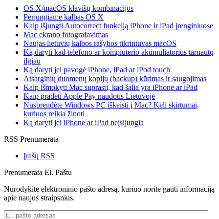
OS X/macOS klavišų kombinacijos
Perjungiame kalbas OS X
Kaip išjungti Autocorrect funkciją iPhone ir iPad įrenginiuose
Mac ekrano fotografavimas
Naujas lietuvių kalbos rašybos tikrintuvas macOS
Ką daryti kad telefono ar kompiuterio akumuliatorius tarnautų
ilgiau
Ką daryti jei pavogė iPhone, iPad ar iPod touch
Atsarginių duomenų kopijų (backup) kūrimas ir saugojimas
Kaip išmokyti Mac suprasti, kad šalia yra iPhone ar iPad
Kaip pradėti Apple Pay naudotis Lietuvoje
Nusprendėte Windows PC iškeisti į Mac? Keli skirtumai,
kuriuos reikia žinoti
Ką daryti jei iPhone ar iPad neįsijungia
RSS Prenumerata
Įrašų RSS
Prenumerata El. Paštu
Nurodykite elektroninio pašto adresą, kuriuo norite gauti informaciją
apie naujus straipsnius.
El.