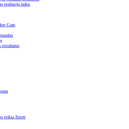
o realiuoju laiku
den Gate
omandas
je
s rezultatus
lgiau
 reikia žinoti