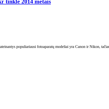
kr tinkle 2014 metais
 ateinantys populiariausi fotoaparatų modeliai yra Canon ir Nikon, tačiau