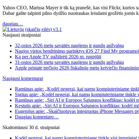
Yahoo CEO, Marissa Mayer ir tik ką pranešė, kas visi Flickr, kurios sa
Dabar galite talpinti pilno dydžio nuotraukas leisdami grožėtis jomis
daugiau…
Naujausi straipsniai
32-osios 2026 metų savaitės naujienų ir gandų apžvalga
Naujos vietos bendrinimo parinktys iOS 27 Find My programo
Ką per Apple TV pažiūrėti 2026 m. rugpjūtį
31-osios 2026 metų savaitės naujienų ir gandų apžvalga
Apple pristatė trečiojo 2026 fiskalinių metų ketvirčio finansiniu
Naujausi komentarai
Ramūnas apie: „Kodėl negerai, kai namų kompiuteriniame tinkle
Sigitas apie: „Kodėl negerai, kai namų kompiuteriniame tinkle 
Ramūnas apie: „Siri AI ir Europos Sąjungos konfliktas: kodėl 
Kęstutis apie: „Siri AI ir Europos Sąjungos konfliktas: kodėl m
Eugenijus apie: „Skaičiuotuvas integruotas iPhone Messages p
Daugiau komentarų…
Skaitomiausi 30 d. straipsniai
Kodėl negerai, kai namų kompiuteriniame tinkle visi įrenginia