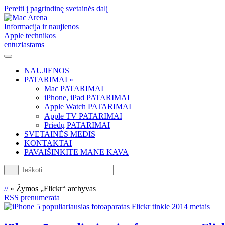
Pereiti į pagrindinę svetainės dalį
Informacija ir naujienos
Apple technikos
entuziastams
NAUJIENOS
PATARIMAI »
Mac PATARIMAI
iPhone, iPad PATARIMAI
Apple Watch PATARIMAI
Apple TV PATARIMAI
Priedų PATARIMAI
SVETAINĖS MEDIS
KONTAKTAI
PAVAIŠINKITE MANE KAVA
Ieškoti
//
»
Žymos „Flickr“ archyvas
RSS prenumerata