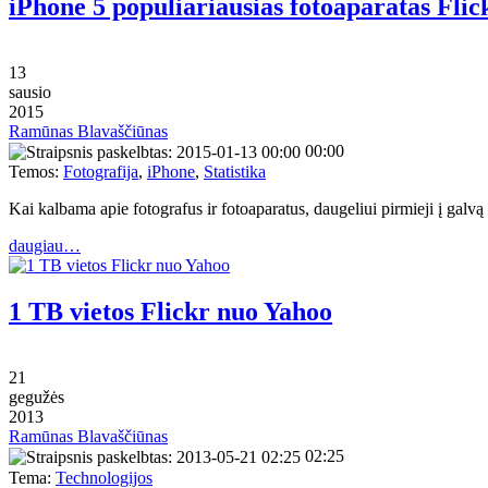
iPhone 5 populiariausias fotoaparatas Flic
13
sausio
2015
Ramūnas Blavaščiūnas
00:00
Temos:
Fotografija
,
iPhone
,
Statistika
Kai kalbama apie fotografus ir fotoaparatus, daugeliui pirmieji į galvą
daugiau…
1 TB vietos Flickr nuo Yahoo
21
gegužės
2013
Ramūnas Blavaščiūnas
02:25
Tema:
Technologijos