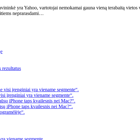
vininkė yra Yahoo, vartotojai nemokamai gauna vieną terabaitą vietos vir
 kitiems neprarasdami…
je
s rezultatus
 visi įrenginiai yra viename segmente“.
visi įrenginiai yra viename segmente“.
mūsų iPhone taps kvailesnis nei Mac?“.
ūsų iPhone taps kvailesnis nei Mac?“.
rogramėlėje“.
i yra viename segmente