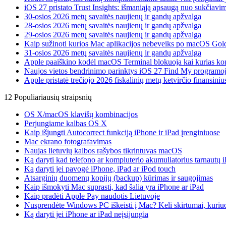
iOS 27 pristato Trust Insights: išmaniąją apsaugą nuo sukčiavim
30-osios 2026 metų savaitės naujienų ir gandų apžvalga
28-osios 2026 metų savaitės naujienų ir gandų apžvalga
29-osios 2026 metų savaitės naujienų ir gandų apžvalga
Kaip sužinoti kurios Mac aplikacijos nebeveiks po macOS Gol
31-osios 2026 metų savaitės naujienų ir gandų apžvalga
Apple paaiškino kodėl macOS Terminal blokuoja kai kurias k
Naujos vietos bendrinimo parinktys iOS 27 Find My programo
Apple pristatė trečiojo 2026 fiskalinių metų ketvirčio finansiniu
12 Populiariausių straipsnių
OS X/macOS klavišų kombinacijos
Perjungiame kalbas OS X
Kaip išjungti Autocorrect funkciją iPhone ir iPad įrenginiuose
Mac ekrano fotografavimas
Naujas lietuvių kalbos rašybos tikrintuvas macOS
Ką daryti kad telefono ar kompiuterio akumuliatorius tarnautų i
Ką daryti jei pavogė iPhone, iPad ar iPod touch
Atsarginių duomenų kopijų (backup) kūrimas ir saugojimas
Kaip išmokyti Mac suprasti, kad šalia yra iPhone ar iPad
Kaip pradėti Apple Pay naudotis Lietuvoje
Nusprendėte Windows PC iškeisti į Mac? Keli skirtumai, kuriuos
Ką daryti jei iPhone ar iPad neįsijungia