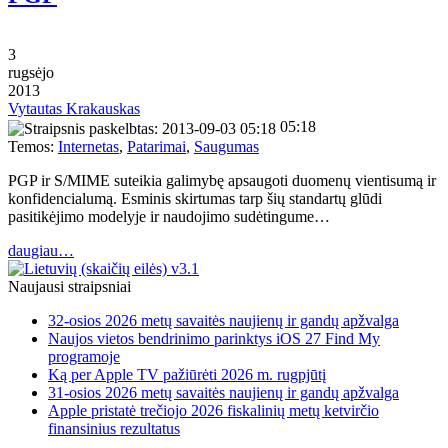
3
rugsėjo
2013
Vytautas Krakauskas
05:18
Temos:
Internetas
,
Patarimai
,
Saugumas
PGP ir S/MIME suteikia galimybę apsaugoti duomenų vientisumą ir
konfidencialumą. Esminis skirtumas tarp šių standartų glūdi
pasitikėjimo modelyje ir naudojimo sudėtingume…
daugiau…
Naujausi straipsniai
32-osios 2026 metų savaitės naujienų ir gandų apžvalga
Naujos vietos bendrinimo parinktys iOS 27 Find My
programoje
Ką per Apple TV pažiūrėti 2026 m. rugpjūtį
31-osios 2026 metų savaitės naujienų ir gandų apžvalga
Apple pristatė trečiojo 2026 fiskalinių metų ketvirčio
finansinius rezultatus