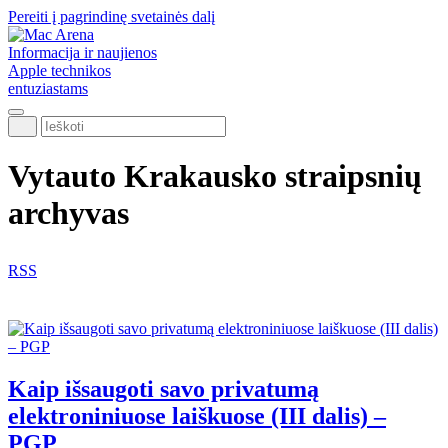
Pereiti į pagrindinę svetainės dalį
Informacija ir naujienos
Apple technikos
entuziastams
Ieškoti
Vytauto Krakausko straipsnių
archyvas
RSS
Kaip išsaugoti savo privatumą
elektroniniuose laiškuose (III dalis) –
PGP