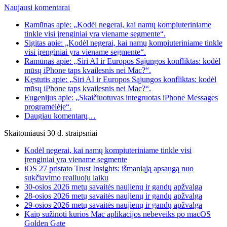
Naujausi komentarai
Ramūnas apie: „Kodėl negerai, kai namų kompiuteriniame
tinkle visi įrenginiai yra viename segmente“.
Sigitas apie: „Kodėl negerai, kai namų kompiuteriniame tinkle
visi įrenginiai yra viename segmente“.
Ramūnas apie: „Siri AI ir Europos Sąjungos konfliktas: kodėl
mūsų iPhone taps kvailesnis nei Mac?“.
Kęstutis apie: „Siri AI ir Europos Sąjungos konfliktas: kodėl
mūsų iPhone taps kvailesnis nei Mac?“.
Eugenijus apie: „Skaičiuotuvas integruotas iPhone Messages
programėlėje“.
Daugiau komentarų…
Skaitomiausi 30 d. straipsniai
Kodėl negerai, kai namų kompiuteriniame tinkle visi
įrenginiai yra viename segmente
iOS 27 pristato Trust Insights: išmaniąją apsaugą nuo
sukčiavimo realiuoju laiku
30-osios 2026 metų savaitės naujienų ir gandų apžvalga
28-osios 2026 metų savaitės naujienų ir gandų apžvalga
29-osios 2026 metų savaitės naujienų ir gandų apžvalga
Kaip sužinoti kurios Mac aplikacijos nebeveiks po macOS
Golden Gate