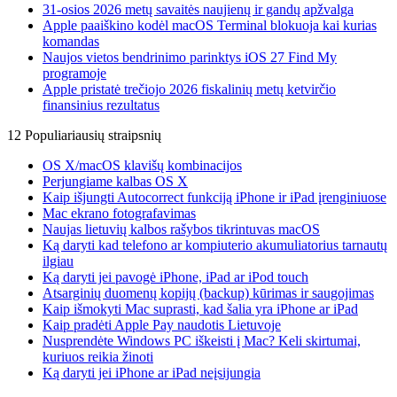
31-osios 2026 metų savaitės naujienų ir gandų apžvalga
Apple paaiškino kodėl macOS Terminal blokuoja kai kurias
komandas
Naujos vietos bendrinimo parinktys iOS 27 Find My
programoje
Apple pristatė trečiojo 2026 fiskalinių metų ketvirčio
finansinius rezultatus
12 Populiariausių straipsnių
OS X/macOS klavišų kombinacijos
Perjungiame kalbas OS X
Kaip išjungti Autocorrect funkciją iPhone ir iPad įrenginiuose
Mac ekrano fotografavimas
Naujas lietuvių kalbos rašybos tikrintuvas macOS
Ką daryti kad telefono ar kompiuterio akumuliatorius tarnautų
ilgiau
Ką daryti jei pavogė iPhone, iPad ar iPod touch
Atsarginių duomenų kopijų (backup) kūrimas ir saugojimas
Kaip išmokyti Mac suprasti, kad šalia yra iPhone ar iPad
Kaip pradėti Apple Pay naudotis Lietuvoje
Nusprendėte Windows PC iškeisti į Mac? Keli skirtumai,
kuriuos reikia žinoti
Ką daryti jei iPhone ar iPad neįsijungia