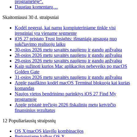
programėlėje“.
Daugiau komentarų…
Skaitomiausi 30 d. straipsniai
Kodėl negerai, kai namų kompiuteriniame tinkle visi
įrenginiai yra viename segmente
iOS 27 pristato Trust Insights: išmaniąją apsaugą nuo
sukčiavimo realiuoju laiku
30-osios 2026 metų savaitės naujienų ir gandų apžvalga
28-osios 2026 metų savaitės naujienų ir gandų apžvalga
29-osios 2026 metų savaitės naujienų ir gandų apžvalga
Kaip sužinoti kurios Mac aplikacijos nebeveiks po macOS
Golden Gate
31-osios 2026 metų savaitės naujienų ir gandų apžvalga
Apple paaiškino kodėl macOS Terminal blokuoja kai kurias
komandas
Naujos vietos bendrinimo parinktys iOS 27 Find My
programoje
Apple pristatė trečiojo 2026 fiskalinių metų ketvirčio
finansinius rezultatus
12 Populiariausių straipsnių
OS X/macOS klavišų kombinacijos
Perjungiame kalbas OS X