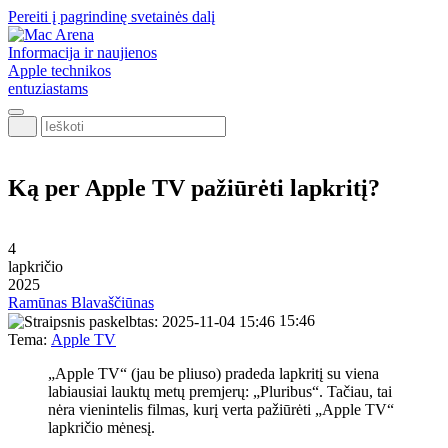
Pereiti į pagrindinę svetainės dalį
Informacija ir naujienos
Apple technikos
entuziastams
Ieškoti
Ką per Apple TV pažiūrėti lapkritį?
4
lapkričio
2025
Ramūnas Blavaščiūnas
15:46
Tema:
Apple TV
„Apple TV“ (jau be pliuso) pradeda lapkritį su viena
labiausiai lauktų metų premjerų: „Pluribus“. Tačiau, tai
nėra vienintelis filmas, kurį verta pažiūrėti „Apple TV“
lapkričio mėnesį.