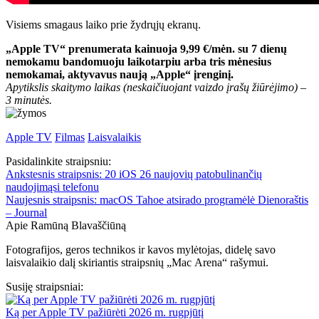
Visiems smagaus laiko prie žydrųjų ekranų.
„Apple TV“ prenumerata kainuoja 9,99 €/mėn. su 7 dienų
nemokamu bandomuoju laikotarpiu arba tris mėnesius
nemokamai, aktyvavus naują „Apple“ įrenginį.
Apytikslis skaitymo laikas
(neskaičiuojant vaizdo įrašų žiūrėjimo)
–
3 minutės.
Apple TV
Filmas
Laisvalaikis
Pasidalinkite straipsniu:
Ankstesnis straipsnis:
20 iOS 26 naujovių patobulinančių
naudojimąsi telefonu
Naujesnis straipsnis:
macOS Tahoe atsirado programėlė Dienoraštis
– Journal
Apie Ramūną Blavaščiūną
Fotografijos, geros technikos ir kavos mylėtojas, didelę savo
laisvalaikio dalį skiriantis straipsnių „Mac Arena“ rašymui.
Susiję straipsniai:
Ką per Apple TV pažiūrėti 2026 m. rugpjūtį