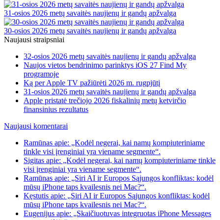
31-osios 2026 metų savaitės naujienų ir gandų apžvalga
30-osios 2026 metų savaitės naujienų ir gandų apžvalga
Naujausi straipsniai
32-osios 2026 metų savaitės naujienų ir gandų apžvalga
Naujos vietos bendrinimo parinktys iOS 27 Find My
programoje
Ką per Apple TV pažiūrėti 2026 m. rugpjūtį
31-osios 2026 metų savaitės naujienų ir gandų apžvalga
Apple pristatė trečiojo 2026 fiskalinių metų ketvirčio
finansinius rezultatus
Naujausi komentarai
Ramūnas apie: „Kodėl negerai, kai namų kompiuteriniame
tinkle visi įrenginiai yra viename segmente“.
Sigitas apie: „Kodėl negerai, kai namų kompiuteriniame tinkle
visi įrenginiai yra viename segmente“.
Ramūnas apie: „Siri AI ir Europos Sąjungos konfliktas: kodėl
mūsų iPhone taps kvailesnis nei Mac?“.
Kęstutis apie: „Siri AI ir Europos Sąjungos konfliktas: kodėl
mūsų iPhone taps kvailesnis nei Mac?“.
Eugenijus apie: „Skaičiuotuvas integruotas iPhone Messages