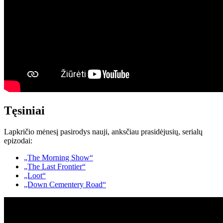
Tęsiniai
Lapkričio mėnesį pasirodys nauji, anksčiau prasidėjusių, serialų
epizodai:
„The Morning Show“
„The Last Frontier“
„Loot“
„Down Cementery Road“