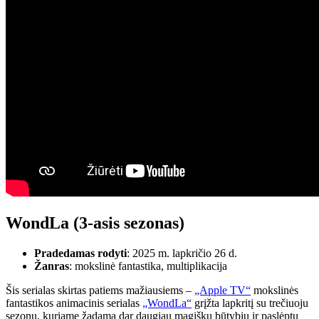
WondLa (3-asis sezonas)
Pradedamas rodyti
: 2025 m. lapkričio 26 d.
Žanras
: mokslinė fantastika, multiplikacija
Šis serialas skirtas patiems mažiausiems –
„Apple TV“
mokslinės
fantastikos animacinis serialas
„WondLa“
grįžta lapkritį su trečiuoju
sezonu, kuriame žadama dar daugiau magiškų būtybių ir paslėptų