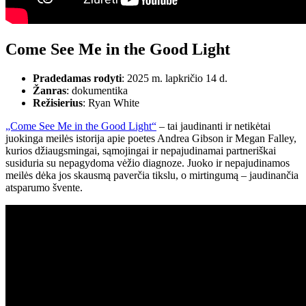
Come See Me in the Good Light
Pradedamas rodyti
: 2025 m. lapkričio 14 d.
Žanras
: dokumentika
Režisierius
: Ryan White
„Come See Me in the Good Light“
– tai jaudinanti ir netikėtai
juokinga meilės istorija apie poetes Andrea Gibson ir Megan Falley,
kurios džiaugsmingai, sąmojingai ir nepajudinamai partneriškai
susiduria su nepagydoma vėžio diagnoze. Juoko ir nepajudinamos
meilės dėka jos skausmą paverčia tikslu, o mirtingumą – jaudinančia
atsparumo švente.