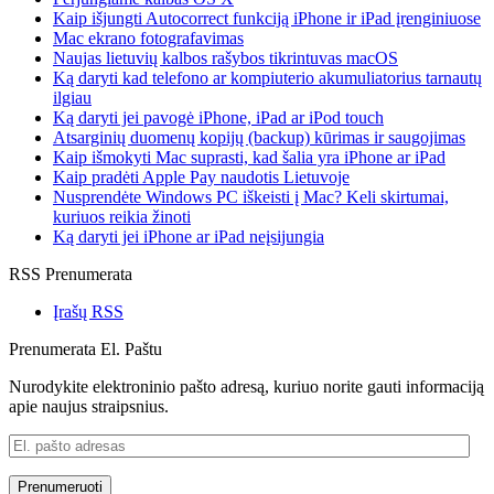
Kaip išjungti Autocorrect funkciją iPhone ir iPad įrenginiuose
Mac ekrano fotografavimas
Naujas lietuvių kalbos rašybos tikrintuvas macOS
Ką daryti kad telefono ar kompiuterio akumuliatorius tarnautų
ilgiau
Ką daryti jei pavogė iPhone, iPad ar iPod touch
Atsarginių duomenų kopijų (backup) kūrimas ir saugojimas
Kaip išmokyti Mac suprasti, kad šalia yra iPhone ar iPad
Kaip pradėti Apple Pay naudotis Lietuvoje
Nusprendėte Windows PC iškeisti į Mac? Keli skirtumai,
kuriuos reikia žinoti
Ką daryti jei iPhone ar iPad neįsijungia
RSS Prenumerata
Įrašų RSS
Prenumerata El. Paštu
Nurodykite elektroninio pašto adresą, kuriuo norite gauti informaciją
apie naujus straipsnius.
El.
pašto
adresas
Prenumeruoti