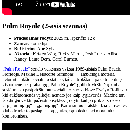
Palm Royale (2-asis sezonas)
Pradedamas rodyti
: 2025 m. lapkričio 12 d.
Žanras
: komedija
Režisierius
: Abe Sylvia
Aktoriai
: Kristen Wiig, Ricky Martin, Josh Lucas, Allison
Janney, Laura Dern, Carol Burnett.
„Palm Royale“
serialo veiksmas vyksta 1969-aisiais Palm Beach,
Floridoje. Maxine Dellacorte-Simmons — ambicinga moteris,
neturinti aukšto socialinio statuso, tačiau trokštanti patekti į elitinę
visuomenę per prabangų „Palm Royale“ golfo ir viešbučių klubą. Ji
susiduria su pasipriešinimu: socialinio rato valdovė Evelyn Rollins ir
kiti aukštuomenės veikėjai nemato jos kaip lygiavertės. Maxine turi
išradingai veikti, pažeisti taisykles, įrodyti, kad jai priklauso vieta
tarp „turtingųjų“ ir „galingųjų“. Kartu su tuo ji atskleidžia tamsesnes
klubo ir miesto paslaptis – apgaules, sąmokslus bei moralinius
kompromisus.