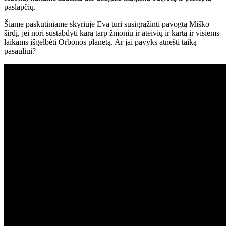
paslapčių.
Šiame paskutiniame skyriuje Eva turi susigrąžinti pavogtą Miško
širdį, jei nori sustabdyti karą tarp žmonių ir ateivių ir kartą ir visiems
laikams išgelbėti Orbonos planetą. Ar jai pavyks atnešti taiką
pasauliui?