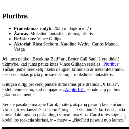
Pluribus
Pradedamas rodyti
: 2025 m. lapkričio 7 d.
Žanras
: Mokslinė fantastika, drama, trileris
Režisierius
: Vince Gilligan
Aktoriai
: Rhea Seehorn, Karolina Wydra, Carlos Manuel
Vesga
Jei jums patiko „Breaking Bad“ ar „Better Call Saul“? yra didelė
tikimybė, kad jums patiks kitas Vince Gilligan serialas
„Pluribus“.
Tačiau, jame nereikėtų tikėtis daugiau kriminalo ar metamfetamino,
nes scenaristas grįžta prie savo šaknų – mokslinės fantastikos.
Gilligan didįjį proveržį padarė dirbdamas prie dramos „X failai“,
todėl nenuostabu, kad naujajame
„Apple TV“
seriale taip pat bus
„siaubo elementų“.
Seriale pasakojama apie Carol, moterį, atsparią pasaulį keičiančiam
virusui, ir vyriausybės susidomėjimą ja. Ji vienintelė, kuri nesijaučia
nuolat laiminga po paslaptingo viruso invazijos. Carol turės suprasti,
kodėl jos reakcija skiriasi, ir – matyt – „išgelbėti pasaulį nuo laimės“.