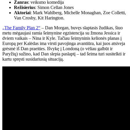
Žanras
: veiksmo komedija
Režisierius
: Simon Cellan Jones
Aktoriai
: Mark Wahlberg, Michelle Monaghan, Zoe Colletti,
Van Crosby, Kit Harington.
„The Family Plan 2“
– Dan Morgan, buvęs slaptasis žudikas, šiuo
metu mėgaujasi ramia šeimynine egzistencija su žmona Jessica ir
dviem vaikais – Nina ir Kyle. Tačiau šeimyninis kelionės planas į
Europą per Kalėdas ima virsti pavojinga avantiūra, kai juos atsiveja
grėsmė iš Dan praeities. Išvykę į Londoną (o vėliau galbūt ir
Paryžių) sužino, kad Dan slepia paslaptį – tad šeima turi susitelkti ir
kartu spręsti susidariusią situaciją.