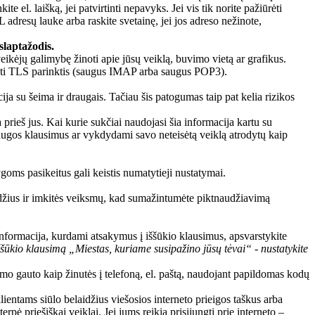
te el. laišką, jei patvirtinti nepavyks. Jei vis tik norite pažiūrėti
L adresų lauke arba raskite svetainę, jei jos adreso nežinote,
slaptažodis.
eikėjų galimybę žinoti apie jūsų veiklą, buvimo vietą ar grafikus.
udoti TLS parinktis (saugus IMAP arba saugus POP3).
ja su šeima ir draugais. Tačiau šis patogumas taip pat kelia rizikos
 prieš jus. Kai kurie sukčiai naudojasi šia informacija kartu su
augos klausimus ar vykdydami savo neteisėtą veiklą atrodytų kaip
.
ygoms pasikeitus gali keistis numatytieji nustatymai.
žodžius ir imkitės veiksmų, kad sumažintumėte piktnaudžiavimą
nformacija, kurdami atsakymus į iššūkio klausimus, apsvarstykite
ššūkio klausimą „Miestas, kuriame susipažino jūsų tėvai“ - nustatykite
mo gauto kaip žinutės į telefoną, el. paštą, naudojant papildomas kodų
klientams siūlo belaidžius viešosios interneto prieigos taškus arba
pė priešiškai veiklai. Jei jums reikia prisijungti prie interneto –