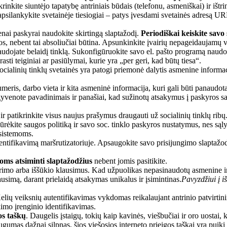
inkite siuntėjo tapatybę antriniais būdais (telefonu, asmeniškai) ir ištrinki
 apsilankykite svetainėje tiesiogiai – patys įvesdami svetainės adresą UR
nai paskyrai naudokite skirtingą slaptažodį.
Periodiškai keiskite savo 
os, nebent tai absoliučiai būtina. Apsunkinkite įvairių nepageidaujamų v
naudojate belaidį tinklą. Sukonfigūruokite savo el. pašto programą na
asti teiginiai ar pasiūlymai, kurie yra „per geri, kad būtų tiesa“.
cialinių tinklų svetainės yra patogi priemonė dalytis asmenine informaci
meris, darbo vieta ir kita asmeninė informacija, kuri gali būti panaudota
gyvenote pavadinimais ir panašiai, kad sužinotų atsakymus į paskyros s
r patikrinkite visus naujus prašymus draugauti už socialinių tinklų ribų
ūrėkite saugos politiką ir savo soc. tinklo paskyros nustatymus, nes sąl
 sistemoms.
utentifikavimą maršrutizatoriuje. Apsaugokite savo prisijungimo slapta
oms atsiminti slaptažodžius
nebent jomis pasitikite.
kūrimo arba iššūkio klausimus. Kad užpuolikas nepasinaudotų asmenine i
ausimą, darant prielaidą atsakymas unikalus ir įsimintinas.
Pavyzdžiui į i
lių veiksnių autentifikavimas vykdomas reikalaujant antrinio patvirtini
imo įrenginio identifikavimas.
os taškų
. Daugelis įstaigų, tokių kaip kavinės, viešbučiai ir oro uostai, 
mas dažnai silpnas, šios viešosios interneto prieigos taškai yra puiki ter