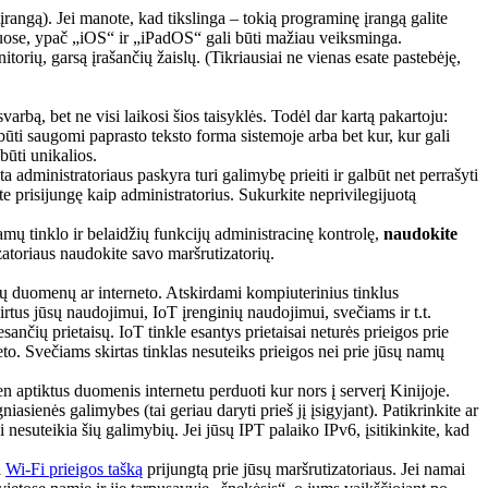
rangą). Jei manote, kad tikslinga – tokią programinę įrangą galite
iuose, ypač „iOS“ ir „iPadOS“ gali būti mažiau veiksminga.
torių, garsą įrašančių žaislų. (Tikriausiai ne vienas esate pastebėję,
bą, bet ne visi laikosi šios taisyklės. Todėl dar kartą pakartoju:
 būti saugomi paprasto teksto forma sistemoje arba bet kur, kur gali
būti unikalios.
a administratoriaus paskyra turi galimybę prieiti ir galbūt net perrašyti
te prisijungę kaip administratorius. Sukurkite neprivilegijuotą
amų tinklo ir belaidžių funkcijų administracinę kontrolę,
naudokite
zatoriaus naudokite savo maršrutizatorių.
jūsų duomenų ar interneto. Atskirdami kompiuterinius tinklus
rtus jūsų naudojimui, IoT įrenginių naudojimui, svečiams ir t.t.
sančių prietaisų. IoT tinkle esantys prietaisai neturės prieigos prie
neto. Svečiams skirtas tinklas nesuteiks prieigos nei prie jūsų namų
n aptiktus duomenis internetu perduoti kur nors į serverį Kinijoje.
iasienės galimybes (tai geriau daryti prieš jį įsigyjant). Patikrinkite ar
i nesuteikia šių galimybių. Jei jūsų IPT palaiko IPv6, įsitikinkite, kad
i
Wi-Fi prieigos tašką
prijungtą prie jūsų maršrutizatoriaus. Jei namai