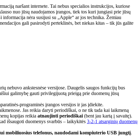
ciją naršant internete. Tai nebus specialios instrukcijos, kuriose
auso nuo jūsų naudojamos įrangos, tiek tos kuri jungiasi prie jūsų
. Ši informacija nėra susijusi su „Apple“ ar jos technika. Žemiau
acijos gali pasirodyti perteklinės, bet niekas kitas – tik jūs galite
kurių nebuvo ankstesnėse versijose. Daugelis saugos funkcijų bus
mišiui galimybę gauti privilegijuotą prieigą prie duomenų jūsų
paratinės-programinės įrangos versijos ir jas įdiekite.
ikmenose. Jas reikia daryti periodiškai, o ne tik tada kai laikmeną
omenų kopijas reikia
atnaujinti periodiškai
(bent jau kartą į savaitę).
, kad išsaugoti duomenys svarbūs – laikykitės
3-2-1 atsarginių duomenų
iui mobiliuosius telefonus, naudodami kompiuterio USB jungtį
.