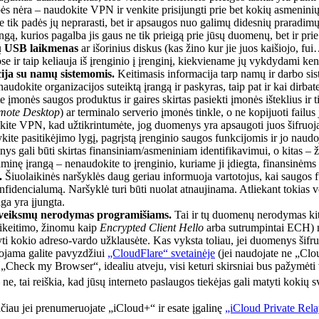
ės nėra – naudokite VPN ir venkite prisijungti prie bet kokių asmenini
e tik padės jų neprarasti, bet ir apsaugos nuo galimų didesnių praradimų.
ngą, kurios pagalba jis gaus ne tik prieigą prie jūsų duomenų, bet ir prie
ių USB laikmenas
ar išorinius diskus (kas žino kur jie juos kaišiojo, f
e ir taip keliauja iš įrenginio į įrenginį, kiekviename jų vykdydami ken
ija su namų sistemomis.
Keitimasis informacija tarp namų ir darbo sist
naudokite organizacijos suteiktą įrangą ir paskyras, taip pat ir kai dirb
 įmonės saugos produktus ir gaires skirtas pasiekti įmonės išteklius ir t
mote Desktop
) ar terminalo serverio įmonės tinkle, o ne kopijuoti failus
okite VPN, kad užtikrintumėte, jog duomenys yra apsaugoti juos šifruoja
ykite pasitikėjimo lygį, pagrįstą įrenginio saugos funkcijomis ir jo naud
nginys gali būti skirtas finansiniam/asmeniniam identifikavimui, o kita
raminę įrangą – nenaudokite to įrenginio, kuriame ji įdiegta, finansinėms 
.
Šiuolaikinės naršyklės daug geriau informuoja vartotojus, kai saugos 
idencialumą. Naršyklė turi būti nuolat atnaujinama. Atliekant tokias vei
a yra įjungta.
 veiksmų nerodymas programišiams.
Tai ir tų duomenų nerodymas kiti
ikeitimo, žinomu kaip
Encrypted Client Hello
arba sutrumpintai ECH) me
tyti kokio adreso-vardo užklausėte. Kas vyksta toliau, jei duomenys šifr
ruojama galite pavyzdžiui
„CloudFlare“ svetainėje
(jei naudojate ne „Clou
 „Check my Browser“, idealiu atveju, visi keturi skirsniai bus pažymėti 
 ne, tai reiškia, kad jūsų interneto paslaugos tiekėjas gali matyti kokių
tačiau jei prenumeruojate „iCloud+“ ir esate įgalinę
„iCloud Private Rel