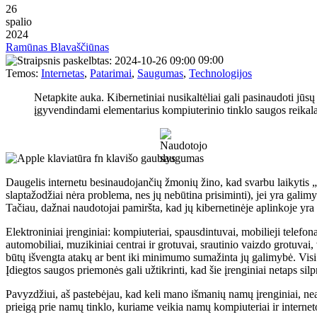
26
spalio
2024
Ramūnas Blavaščiūnas
09:00
Temos:
Internetas
,
Patarimai
,
Saugumas
,
Technologijos
Netapkite auka. Kibernetiniai nusikaltėliai gali pasinaudoti jūs
įgyvendindami elementarius kompiuterinio tinklo saugos reikal
Daugelis internetu besinaudojančių žmonių žino, kad svarbu laikytis „
slaptažodžiai nėra problema, nes jų nebūtina prisiminti), jei yra galim
Tačiau, dažnai naudotojai pamiršta, kad jų kibernetinėje aplinkoje yra 
Elektroniniai įrenginiai: kompiuteriai, spausdintuvai, mobilieji telefo
automobiliai, muzikiniai centrai ir grotuvai, srautinio vaizdo grotuvai,
būtų išvengta atakų ar bent iki minimumo sumažinta jų galimybė. Visi šie
Įdiegtos saugos priemonės gali užtikrinti, kad šie įrenginiai netaps s
Pavyzdžiui, aš pastebėjau, kad keli mano išmanių namų įrenginiai, neaišk
prieigą prie namų tinklo, kuriame veikia namų kompiuteriai ir interneto,