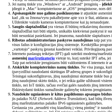
Jei namų tinkle yra „Windows“ ar „Android“ įrenginių –
įdieki
įdiegti ir „Mac“ kompiuteriuose ar „iOS“ įrenginiuose, nors dė
Apsisaugokite nuo galimo pasiklausymo
ir atjunkite asmenini
kad „tik su žmona/vyru pakalbėjome apie xxx ir štai, atidarau a
Uždenkite vaizdo kameras kompiuteriuose kai jų nenaudojate.
Saugūs slaptažodžiai
yra vienas iš būtinų reikalavimų duomenų 
slaptažodžiai turi būti stiprūs, unikalūs kiekvienai paskyrai ir 
būti nesunkiai pasiekiami. Jei įmanoma, naudokite slaptafrazes ir 
Ribotas administratoriaus paskyros naudojimas
taip pat yra
visus failus ir konfigūracijas jūsų sistemoje. Kenkėjiška program
„vartotojo“ paskyrą įprastai kasdienei veiklai. Privilegijuotą pas
Interneto paslaugų teikėjas (IPT) gali suteikti modemą/maršrutiz
asmeninį
maršrutizatorių
vietoje to, kurį suteikė IPT arba, j
Taip pat neleiskite įrenginiams būti valdomiems iš interneto ir a
Atskirkite kompiuterinius namų tinklus
. Ne visa įranga, kur
(pavyzdžiui naudodami skirtingas IP adresų grupes ir sukonfigūru
Teisingai sukonfigūravus, jūsų naudojimui skirtame tinkle bus prie
jūsų naudojimui skirto tinklo, o jei reikia galite uždrausti visie
tinklo, nei IoT tinklo, tačiau svečiai galės naudotis jūsų internet
Išskirstydami tinklus sumažinsite galimybę tokiems įrenginiams k
Naudokite ugniasienes ir kitus papildomus apsaugos būdus
jis palaiko NAT (
‌Network Address Translation
), kad būtų išven
jūsų maršrutizatorius palaiko IPv6 ugniasienės galimybes.
Geriausia yra „nesudėti visų kiaušinių į vieną pintinę“ ir naudot