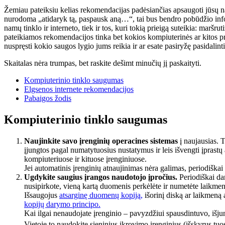
Žemiau pateiksiu kelias rekomendacijas padėsiančias apsaugoti jūsų na
nurodoma „atidaryk tą, paspausk aną…“, tai bus bendro pobūdžio infor
namų tinklo ir interneto, tiek ir tos, kuri tokią prieigą suteikia: maršr
pateikiamos rekomendacijos tinka bet kokios kompiuterinės ar kitos pri
nuspręsti kokio saugos lygio jums reikia ir ar esate pasiryžę pasidali
Skaitalas nėra trumpas, bet raskite dešimt minučių jį paskaityti.
Kompiuterinio tinklo saugumas
Elgsenos internete rekomendacijos
Pabaigos žodis
Kompiuterinio tinklo saugumas
Naujinkite savo įrenginių operacines sistemas
į naujausias. 
įjungtos pagal numatytuosius nustatymus ir leis išvengti įprastų
kompiuteriuose ir kituose įrenginiuose.
Jei automatinis įrenginių atnaujinimas nėra galimas, periodiškai t
Ugdykite saugius įrangos naudotojo įpročius.
Periodiškai da
nusipirkote, vieną kartą duomenis perkėlėte ir numetėte laikmen
Išsaugojus
atsarginę duomenų kopiją,
išorinį diską ar laikmeną
kopijų darymo principo.
Kai ilgai nenaudojate įrenginio – pavyzdžiui spausdintuvo, išjun
Vietoje to naudokite sieninius įkrovimo įrenginius (išskyrus tuo