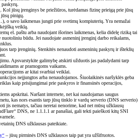
ų paskyrų.
 Kol jūsų įrenginys be priežiūros, turėdamas fizinę prieigą prie jūsų
 jūsų pinigų.
ui…), o savo laikmenas jungti prie svetimų kompiuterių. Yra nemažai
kėjišką veiklą.
emų el. paštu arba naudojant išorines laikmenas, kelia didelę riziką tai
ate nuotoliniu būdu. Jei naudojate asmeninį įrenginį darbo reikalams,
inklus.
 juos tarp įrenginių. Stenkitės nenaudoti asmeninių paskyrų ir išteklių
nt.
ojimu. Apsvarstykite galimybę atskirti užduotis jas padalydami tarp
s – žaidimams ar pramogoms vaikams.
operacijoms ar kitai svarbiai veiklai.
funkcijos neįjungtos arba nenaudojamos. Šiuolaikinės naršyklės geba
klas kaip prisijungimai prie paskyros ir finansinės operacijos,
ems apskritai. Naršant internete, net kai naudojamas saugus
tu, kas nors esantis tarp jūsų tinklo ir vardų serverio (DNS serverio)
uoti jis nematys, tačiau neretai nenorime, kad net mūsų užklausų
dFlare“ DNS, ne 1.1.1.1 ar panašiai, gali tekti paieškoti kitų SNI
varnele.
 svetainių DNS užklausas pateikiate.
ay“
– jūsų pirminės DNS užklausos taip pat yra užšifruotos.