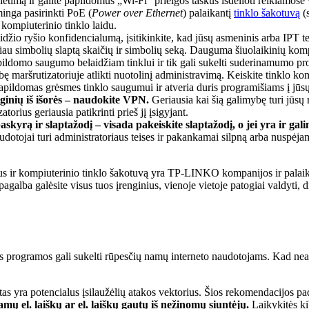
plėtimą ir galite papildomus „Wi-Fi“ prieigos taškus išdėlioti reikiamose
minga pasirinkti PoE (
Power over Ethernet
) palaikantį
tinklo šakotuvą
(s
 kompiuterinio tinklo laidu.
aidžio ryšio konfidencialumą, įsitikinkite, kad jūsų asmeninis arba IPT
u simbolių slaptą skaičių ir simbolių seką. Dauguma šiuolaikinių kompi
pildomo saugumo belaidžiam tinklui ir tik gali sukelti suderinamumo p
bę maršrutizatoriuje atlikti nuotolinį administravimą. Keiskite tinklo konf
papildomas grėsmes tinklo saugumui ir atveria duris programišiams į jūs
nginių iš išorės – naudokite VPN.
Geriausia kai šią galimybę turi jūsų
us geriausia patikrinti prieš jį įsigyjant.
 paskyrą ir slaptažodį – visada pakeiskite slaptažodį, o jei yra ir 
audotojai turi administratoriaus teises ir pakankamai silpną arba nuspėja
us ir kompiuterinio tinklo šakotuvą yra TP-LINKO kompanijos ir palaiko
pagalba galėsite visus tuos įrenginius, vienoje vietoje patogiai valdyti, di
mos programos gali sukelti rūpesčių namų interneto naudotojams. Kad nea
štas yra potencialus įsilaužėlių atakos vektorius. Šios rekomendacijos p
mų el. laiškų ar el. laiškų gautų iš nežinomų siuntėjų.
Laikykitės ki