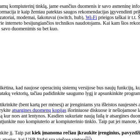
mų kompiuterinį tinklą, jame esančius duomenis ir savo asmeninę informa
macija ir kaip žemiau patektas saugos rekomendacijas įgyvendinti prikl
utizatoriai, modemai, šakotuvai (switch, hub),
Wi-Fi
prieigos taškai ir t.t
e interneto besijungiančios technikos naudotojams. Kai kam šios rekomend
nti savo duomenimis su bet kuo.
Tikėtina, kad naujose operacinių sistemų versijose bus naujų funkcijų, 
 atakų vektorių, tačiau padidinkite saugumo lygį ir apsunkinkite progra
ikrinkite (bent kartą per mėnesį) ar įrenginiams yra išleistos naujesnės a
rykite
atsargines duomenų kopijas
išoriniuose diskuose ir nešiojamose la
ą kur nors ant lentynos. Kasdien sukuriate naują failą ir atsargines du
 atjunkite nuo kompiuterio ar kompiuterinio tinklo. Taip pat jei manote
kite jį. Taip pat
kiek įmanoma rečiau įkraukite įrenginius, pavyzdž
[1]
s atvejus, kai USB lizdai yra viešose vietose
).