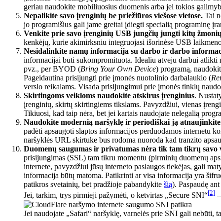
geriau naudokite mobiliuosius duomenis arba jei tokios galimyb
Nepalikite savo įrenginių be priežiūros viešose vietose.
Tai n
jo programišius gali jame greitai įdiegti specialią programinę įra
Venkite prie savo įrenginių USB jungčių jungti kitų žmon
kenkėjų, kurie akimirksniu integruojasi išorinėse USB laikmenos
Nesidalinkite namų informacija su darbo ir darbo informac
informacijai būti sukompromituota. Idealiu atveju darbui atlikti 
pvz., per BYOD (
‌Bring Your Own Device
) programą, naudokite
Pageidautina prisijungti prie įmonės nuotolinio darbalaukio (
Re
verslo reikalams. Visada prisijungimui prie įmonės tinklų naud
Skirtingoms veikloms naudokite atskirus įrenginius
. Nustat
įrenginių, skirtų skirtingiems tikslams. Pavyzdžiui, vienas įre
Tikiuosi, kad taip nėra, bet jei kartais naudojate nelegalią prog
Naudokite modernią naršyklę ir periodiškai ją atnaujinkite
padėti apsaugoti slaptos informacijos perduodamos internetu konf
naršyklės URL skirtuke bus rodoma nuoroda kad tranzito apsaug
Duomenų saugumas ir privatumas nėra tik tam tikrų savo
prisijungimas (SSL) tam tikru momentu (pirminių duomenų aps
internete, pavyzdžiui jūsų interneto paslaugos tiekėjas, gali ma
informacija būtų matoma. Patikrinti ar visa informacija yra šif
patikros svetainių, bet pradžioje pabandykite
šią
). Paspaudę ant
[2]
Jei, tarkim, trys pirmieji pažymėti, o ketvirtas „Secure SNI“
–
Jei naudojate „Safari“ naršyklę, varnelės prie SNI gali nebūti, 