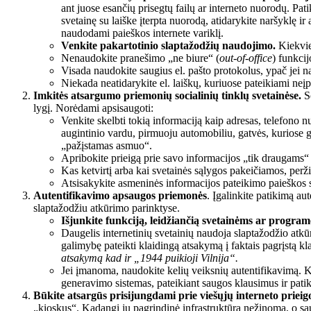
ant juose esančių prisegtų failų ar interneto nuorodų. Patikr
svetainę su laiške įterpta nuorodą, atidarykite naršyklę ir
naudodami paieškos internete variklį.
Venkite pakartotinio slaptažodžių naudojimo.
Kiekvie
Nenaudokite pranešimo „ne biure“ (
out-of-office
) funkcij
Visada naudokite saugius el. pašto protokolus, ypač jei 
Niekada neatidarykite el. laiškų, kuriuose pateikiami neįpr
Imkitės atsargumo priemonių socialinių tinklų svetainėse.
So
lygį. Norėdami apsisaugoti:
Venkite skelbti tokią informaciją kaip adresas, telefono nu
augintinio vardu, pirmuoju automobiliu, gatvės, kuriose 
„pažįstamas asmuo“.
Apribokite prieigą prie savo informacijos „tik draugams“ i
Kas ketvirtį arba kai svetainės sąlygos pakeičiamos, perži
Atsisakykite asmeninės informacijos pateikimo paieškos
Autentifikavimo apsaugos priemonės
. Įgalinkite patikimą a
slaptažodžiu atkūrimo parinktyse.
Išjunkite funkciją, leidžiančią svetainėms ar program
Daugelis internetinių svetainių naudoja slaptažodžio at
galimybę pateikti klaidingą atsakymą į faktais pagrįstą kl
atsakymą kad ir „1944 puikioji Vilnija“.
Jei įmanoma, naudokite kelių veiksnių autentifikavimą. Ke
generavimo sistemas, pateikiant saugos klausimus ir patik
Būkite atsargūs prisijungdami prie viešųjų interneto prieig
„kioskus“. Kadangi jų pagrindinė infrastruktūra nežinoma, o saugu