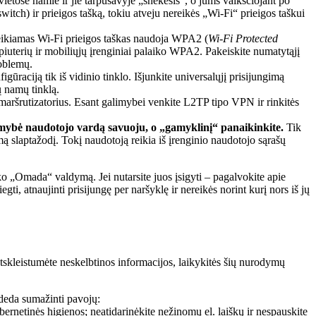
 vietose namie ir jie tarpusavyje „šnekėsis“, o jums vaikščiojant po
witch) ir prieigos tašką, tokiu atveju nereikės „Wi-Fi“ prieigos taškui
 teikiamas Wi-Fi prieigos taškas naudoja WPA2 (
Wi-Fi Protected
uterių ir mobiliųjų įrenginiai palaiko WPA2. Pakeiskite numatytąjį
roblemų.
igūraciją tik iš vidinio tinklo. Išjunkite universalųjį prisijungimą
ų namų tinklą.
 maršrutizatorius. Esant galimybei venkite L2TP tipo VPN ir rinkitės
galimybė naudotojo vardą savuoju, o „gamyklinį“ panaikinkite.
Tik
mą slaptažodį. Tokį naudotoją reikia iš įrenginio naudotojo sąrašų
 „Omada“ valdymą. Jei nutarsite juos įsigyti – pagalvokite apie
egti, atnaujinti prisijungę per naršyklę ir nereikės norint kurį nors iš jų
tskleistumėte neskelbtinos informacijos, laikykitės šių nurodymų
adeda sumažinti pavojų:
bernetinės higienos; neatidarinėkite nežinomų el. laiškų ir nespauskite