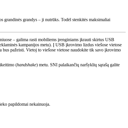
os grandinės grandys – ji nutrūks. Todėl stenkitės maksimaliai
iniuose – galima rasti mobiliems įrenginiams įkrauti skirtus USB
 reklaminės kampanijos metu). Į USB įkrovimo lizdus viešose vietose
 bus pažeisti. Vietoj to viešose vietose naudokite tik savo įkrovimo
ikeitimo (
‌handshake
) metu. SNI palaikančių naršyklių sąrašą galite
ieko papildomai nekainuoja.