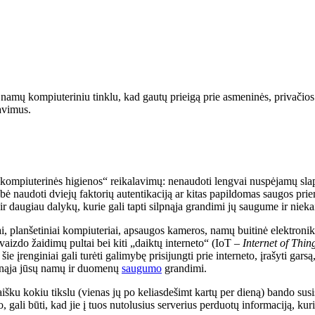
ų namų kompiuteriniu tinklu, kad gautų prieigą prie asmeninės, privačios
avimus.
kompiuterinės higienos“ reikalavimų: nenaudoti lengvai nuspėjamų slapta
ybė naudoti dviejų faktorių autentikaciją ar kitas papildomas saugos pri
ir daugiau dalykų, kurie gali tapti silpnąja grandimi jų saugume ir niekai
nai, planšetiniai kompiuteriai, apsaugos kameros, namų buitinė elektroni
 vaizdo žaidimų pultai bei kiti „daiktų interneto“ (IoT –
Internet of Thin
 įrenginiai gali turėti galimybę prisijungti prie interneto, įrašyti gars
ilpnąja jūsų namų ir duomenų
saugumo
grandimi.
u kokiu tikslu (vienas jų po keliasdešimt kartų per dieną) bando susisiek
 gali būti, kad jie į tuos nutolusius serverius perduotų informaciją, kur