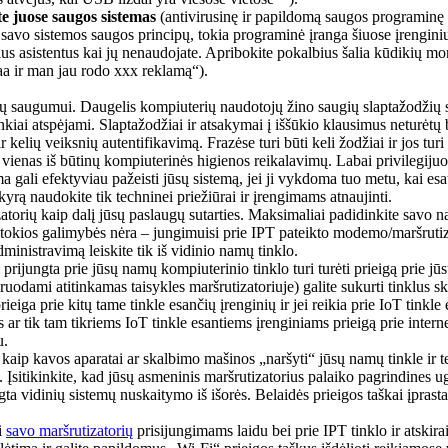
te juose saugos sistemas
(antivirusinę ir papildomą saugos programinę į
l savo sistemos saugos principų, tokia programinė įranga šiuose įrengin
us asistentus kai jų nenaudojate. Apribokite pokalbius šalia kūdikių moni
aa ir man jau rodo xxx reklamą“).
saugumui. Daugelis kompiuterių naudotojų žino saugių slaptažodžių svar
sunkiai atspėjami. Slaptažodžiai ir atsakymai į iššūkio klausimus neturėtų
kelių veiksnių autentifikavimą. Frazėse turi būti keli žodžiai ir jos turi 
 vienas iš būtinų kompiuterinės higienos reikalavimų. Labai privilegijuot
a gali efektyviau pažeisti jūsų sistemą, jei ji vykdoma tuo metu, kai esa
kyrą naudokite tik techninei priežiūrai ir įrengimams atnaujinti.
atorių kaip dalį jūsų paslaugų sutarties. Maksimaliai padidinkite savo n
ei tokios galimybės nėra – jungimuisi prie IPT pateikto modemo/maršruti
dministravimą leiskite tik iš vidinio namų tinklo.
i prijungta prie jūsų namų kompiuterinio tinklo turi turėti prieigą prie 
odami atitinkamas taisykles maršrutizatoriuje) galite sukurti tinklus ski
iga prie kitų tame tinkle esančių įrenginių ir jei reikia prie IoT tinkle e
ms ar tik tam tikriems IoT tinkle esantiems įrenginiams prieigą prie inter
u.
aip kavos aparatai ar skalbimo mašinos „naršyti“ jūsų namų tinkle ir te
. Įsitikinkite, kad jūsų asmeninis maršrutizatorius palaiko pagrindines ugn
gta vidinių sistemų nuskaitymo iš išorės. Belaidės prieigos taškai įprasta
i
savo maršrutizatorių
prisijungimams laidu bei prie IPT tinklo ir atskira