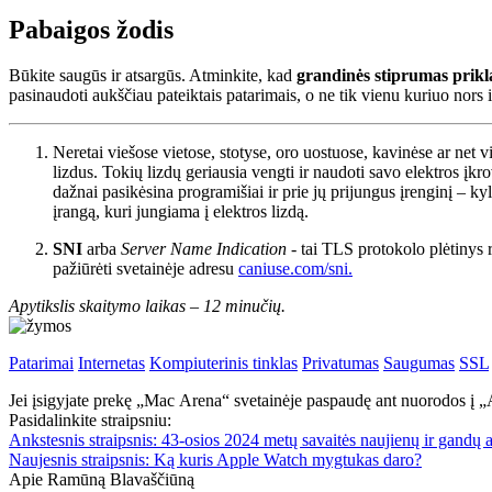
Pabaigos žodis
Būkite saugūs ir atsargūs. Atminkite, kad
grandinės stiprumas prikla
pasinaudoti aukščiau pateiktais patarimais, o ne tik vienu kuriuo nors 
Neretai viešose vietose, stotyse, oro uostuose, kavinėse ar net
lizdus. Tokių lizdų geriausia vengti ir naudoti savo elektros 
dažnai pasikėsina programišiai ir prie jų prijungus įrenginį – k
įrangą, kuri jungiama į elektros lizdą.
SNI
arba
Server Name Indication
- tai TLS protokolo plėtinys 
pažiūrėti svetainėje adresu
caniuse.com/sni.
Apytikslis skaitymo laikas –
12 minučių.
Patarimai
Internetas
Kompiuterinis tinklas
Privatumas
Saugumas
SSL
Jei įsigyjate prekę „Mac Arena“ svetainėje paspaudę ant nuorodos į
Pasidalinkite straipsniu:
Ankstesnis straipsnis:
43-osios 2024 metų savaitės naujienų ir gandų 
Naujesnis straipsnis:
Ką kuris Apple Watch mygtukas daro?
Apie Ramūną Blavaščiūną