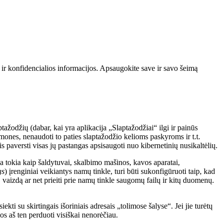
 ir konfidencialios informacijos. Apsaugokite save ir savo šeimą
žodžių (dabar, kai yra aplikacija „Slaptažodžiai“ ilgi ir painūs
emones, nenaudoti to paties slaptažodžio kelioms paskyroms ir t.t.
s paversti visas jų pastangas apsisaugoti nuo kibernetinių nusikaltėlių.
ka tokia kaip šaldytuvai, skalbimo mašinos, kavos aparatai,
gs
) įrenginiai veikiantys namų tinkle, turi būti sukonfigūruoti taip, kad
ą, vaizdą ar net prieiti prie namų tinkle saugomų failų ir kitų duomenų.
ti su skirtingais išoriniais adresais „tolimose šalyse“. Jei jie turėtų
ios aš ten perduoti visiškai nenorėčiau.