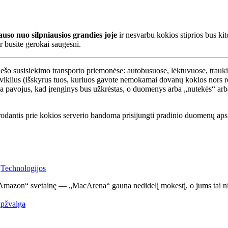
uso nuo silpniausios grandies joje
ir nesvarbu kokios stiprios bus kit
ir būsite gerokai saugesni.
 viešo susisiekimo transporto priemonėse: autobusuose, lėktuvuose, trauk
įkroviklius (išskyrus tuos, kuriuos gavote nemokamai dovanų kokios nors
yla pavojus, kad įrenginys bus užkrėstas, o duomenys arba „nutekės“ arba
rodantis prie kokios serverio bandoma prisijungti pradinio duomenų aps
Technologijos
 „Amazon“ svetainę — „MacArena“ gauna nedidelį mokestį, o jums tai n
apžvalga