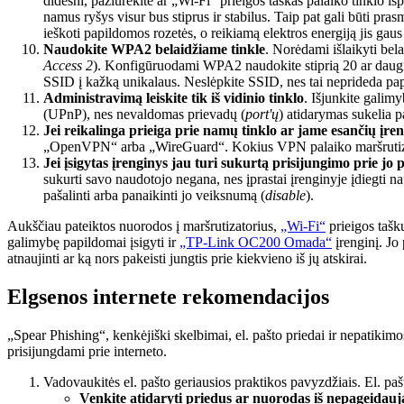
didesni, pažiūrėkite ar „Wi-Fi“ prieigos taškas palaiko tinklo iš
namus ryšys visur bus stiprus ir stabilus. Taip pat gali būti pras
ieškoti papildomos rozetės, o reikiamą elektros energiją jis gaus
Naudokite WPA2 belaidžiame tinkle
. Norėdami išlaikyti bel
Access 2
). Konfigūruodami WPA2 naudokite stiprią 20 ar daugia
SSID į kažką unikalaus. Neslėpkite SSID, nes tai neprideda pa
Administravimą leiskite tik iš vidinio tinklo
. Išjunkite galimy
(UPnP), nes nevaldomas prievadų (
port'ų
) atidarymas sukelia 
Jei reikalinga prieiga prie namų tinklo ar jame esančių įre
„OpenVPN“ arba „WireGuard“. Kokius VPN palaiko maršrutizatori
Jei įsigytas įrenginys jau turi sukurtą prisijungimo prie jo
sukurti savo naudotojo negana, nes įprastai įrenginyje įdiegti n
pašalinti arba panaikinti jo veiksnumą (
disable
).
Aukščiau pateiktos nuorodos į maršrutizatorius,
„Wi-Fi“
prieigos tašk
galimybę papildomai įsigyti ir
„TP-Link OC200 Omada“
įrenginį. Jo 
atnaujinti ar ką nors pakeisti jungtis prie kiekvieno iš jų atskirai.
Elgsenos internete rekomendacijos
„Spear Phishing“, kenkėjiški skelbimai, el. pašto priedai ir nepatiki
prisijungdami prie interneto.
Vadovaukitės el. pašto geriausios praktikos pavyzdžiais. El. pa
Venkite atidaryti priedus ar nuorodas iš nepageidauja